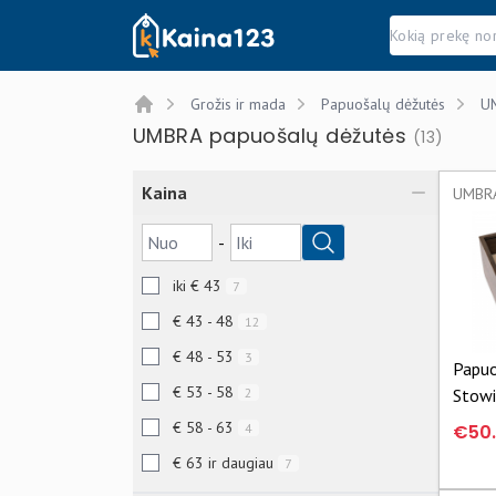
Kaina123.lt
Grožis ir mada
Papuošalų dėžutės
UM
Home
UMBRA papuošalų dėžutės
(13)
Kaina
UMBRA
-
iki € 43
7
€ 43 - 48
12
€ 48 - 53
3
Papuo
€ 53 - 58
2
Stowi
€ 58 - 63
4
€50
€ 63 ir daugiau
7