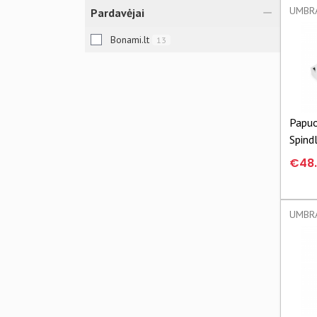
UMBRA
Pardavėjai
Bonami.lt
13
Papuo
Spind
€48
UMBRA