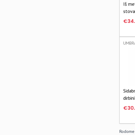
Iš me
stova
€34
UMBRA
Sidabr
dirbi
Orchi
€30
Rodome