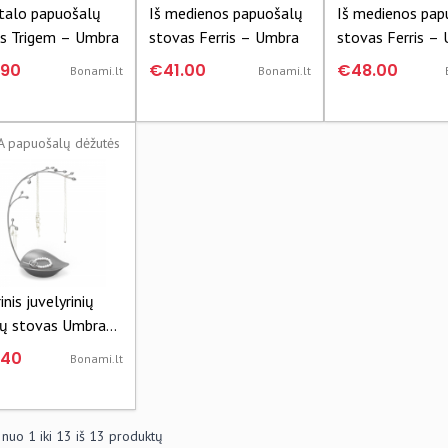
talo papuošalų
Iš medienos papuošalų
Iš medienos pap
s Trigem – Umbra
stovas Ferris – Umbra
stovas Ferris –
.90
€41.00
€48.00
Bonami.lt
Bonami.lt
 papuošalų dėžutės
inis juvelyrinių
nių stovas Umbra
d
.40
Bonami.lt
 nuo
1
iki
13
iš
13
produktų