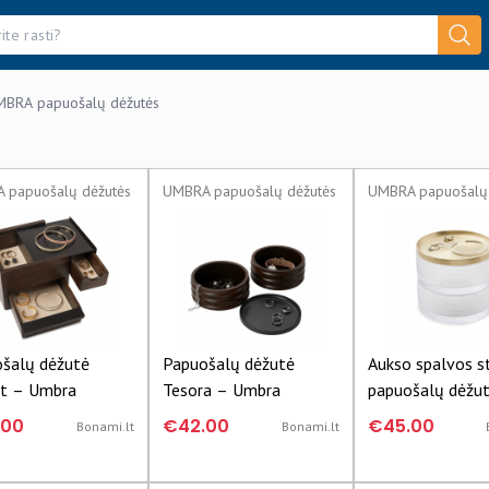
BRA papuošalų dėžutės
 papuošalų dėžutės
UMBRA papuošalų dėžutės
UMBRA papuošalų 
šalų dėžutė
Papuošalų dėžutė
Aukso spalvos st
t – Umbra
Tesora – Umbra
papuošalų dėžut
dangteliu Umbra
.00
€42.00
€45.00
Bonami.lt
Bonami.lt