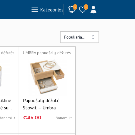
1
1
Kategorijos
Populiariausi
dėžutės
UMBRA papuošalų dėžutės
iklinė
Papuošalų dėžutė
ė su
Stowit – Umbra
 Tesora
€45.00
Bonami.lt
Bonami.lt