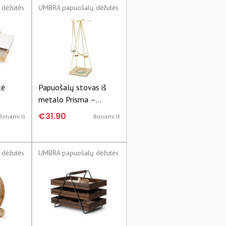
dėžutės
UMBRA papuošalų dėžutės
tė
Papuošalų stovas iš
metalo Prisma –
Umbra
€31.90
Bonami.lt
Bonami.lt
dėžutės
UMBRA papuošalų dėžutės