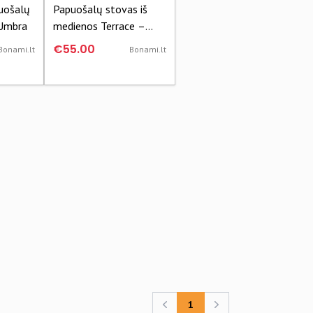
uošalų
Papuošalų stovas iš
 Umbra
medienos Terrace –
Umbra
€55.00
Bonami.lt
Bonami.lt
1
Previous
Next