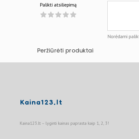
Palikti atsiliepimą
Norėdami palikt
Peržiūrėti produktai
Kaina123.lt
Kaina123.lt – lyginti kainas paprasta kaip 1, 2, 3!