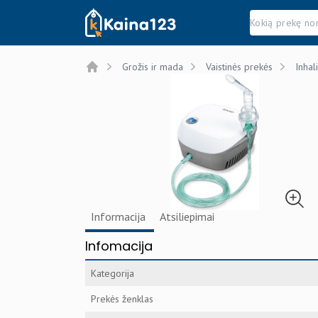
Kaina123.lt
Grožis ir mada
Vaistinės prekės
Inhali
Home
Informacija
Atsiliepimai
Infomacija
Kategorija
Prekės ženklas