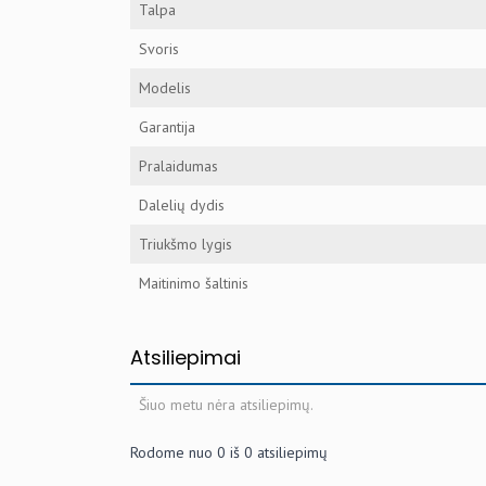
Talpa
Svoris
Modelis
Garantija
Pralaidumas
Dalelių dydis
Triukšmo lygis
Maitinimo šaltinis
Atsiliepimai
Šiuo metu nėra atsiliepimų.
Rodome nuo
0
iš
0
atsiliepimų