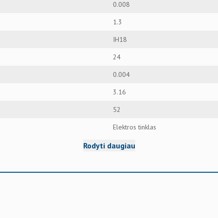
0.008
1.3
IH18
24
0.004
3.16
52
Elektros tinklas
Rodyti daugiau