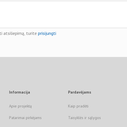
i atsiliepimą, turite
prisijungti
Informacija
Pardavėjams
Apie projektą
Kaip pradėti
Patarimai pirkėjams
Taisyklės ir sąlygos