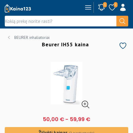
1
1
Kaina123.lt
BEURER inhaliatoriai
Beurer IH55 kaina
50,00 €
-
59,99 €
Žiūrėti kainas
(2 parduotuvės)