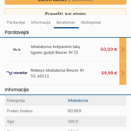
Pranešti, kai atpigs
Pardavėjai
Informacija
Aprašymas
Atsiliepimai
Pardavėjai
Inhaliatorius kvėpavimo takų
50,00 €
Vlc.lv
ligoms gydyti Beurer IH 55
Rinkinys inhaliatoriui Beurer IH
59,99 €
55, 60211
Infomacija
Kategorija
Inhaliatoriai
Prekės ženklas
BEURER
Ilgis
100.0