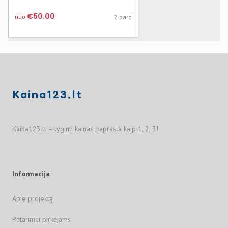
€50.00
nuo
2 pard
Kaina123.lt
Kaina123.lt – lyginti kainas paprasta kaip 1, 2, 3!
Informacija
Apie projektą
Patarimai pirkėjams