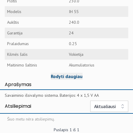
Plotis
230.0
Modelis
IH 55
Aukštis
240.0
Garantija
24
Pralaidumas
0.25
Kilmės šalis
Vokietija
Maitinimo šaltinis
Akumuliatorius
Rodyti daugiau
Aprašymas
Savaiminio išsivalymo sistema. Baterijos: 4 x 1,5 V AA
Atsiliepimai
Aktualiausi
Šiuo metu nėra atsiliepimų.
Puslapis
1
iš
1