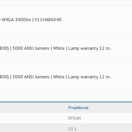
D WXGA 3000lm | V11HA86040
00) | 3000 ANSI lumens | White | Lamp warranty 12 m..
00) | 3000 ANSI lumens | White | Lamp warranty 12 m..
Projektoriai
EPSON
21.1