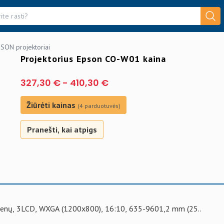
SON projektoriai
Projektorius Epson CO-W01 kaina
327,30 €
-
410,30 €
Žiūrėti kainas
(4 parduotuvės)
Pranešti, kai atpigs
enų, 3LCD, WXGA (1200x800), 16:10, 635-9601,2 mm (25..