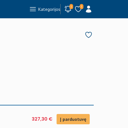
1
1
Kategorijos
327,30 €
Į parduotuvę