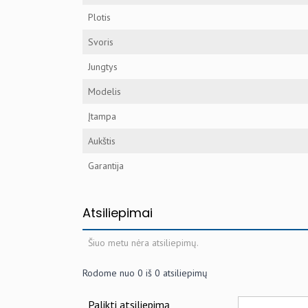
Plotis
Svoris
Jungtys
Modelis
Įtampa
Aukštis
Garantija
Atsiliepimai
Šiuo metu nėra atsiliepimų.
Rodome nuo
0
iš
0
atsiliepimų
Palikti atsiliepimą