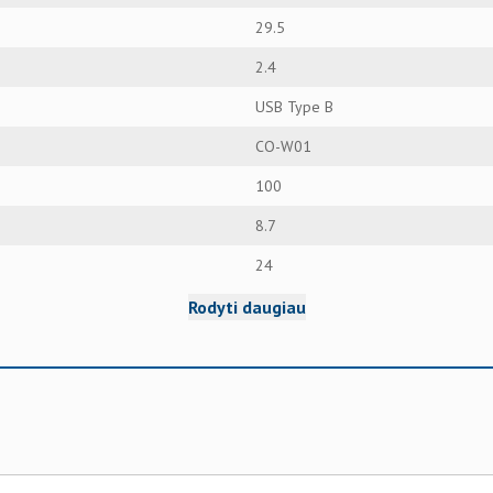
29.5
2.4
USB Type B
CO-W01
100
8.7
24
Rodyti daugiau