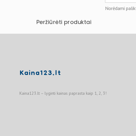
Norėdami palikt
Peržiūrėti produktai
Kaina123.lt
Kaina123.lt – lyginti kainas paprasta kaip 1, 2, 3!