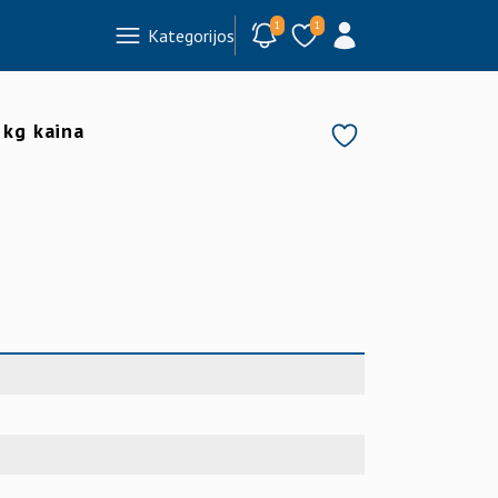
1
1
Kategorijos
 kg kaina