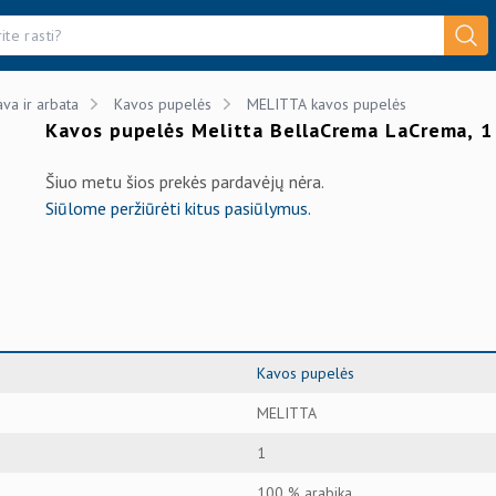
ava ir arbata
Kavos pupelės
MELITTA kavos pupelės
Kavos pupelės Melitta BellaCrema LaCrema, 1
Šiuo metu šios prekės pardavėjų nėra.
Siūlome peržiūrėti kitus pasiūlymus.
Kavos pupelės
MELITTA
1
100 % arabika