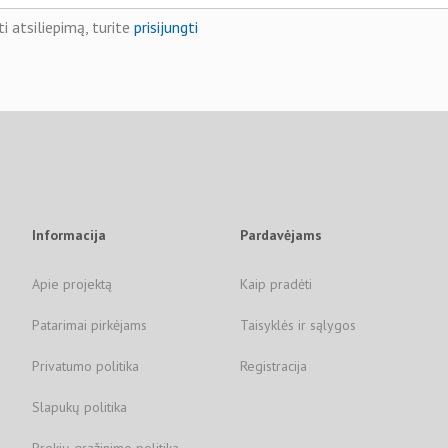
i atsiliepimą, turite
prisijungti
Informacija
Pardavėjams
Apie projektą
Kaip pradėti
Patarimai pirkėjams
Taisyklės ir sąlygos
Privatumo politika
Registracija
Slapukų politika