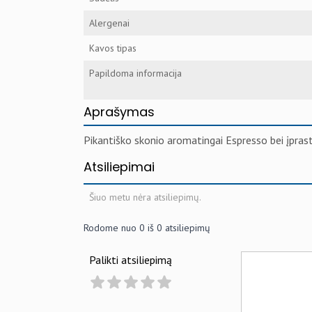
Alergenai
Kavos tipas
Papildoma informacija
Aprašymas
Pikantiško skonio aromatingai Espresso bei įpras
Atsiliepimai
Šiuo metu nėra atsiliepimų.
Rodome nuo
0
iš
0
atsiliepimų
Palikti atsiliepimą