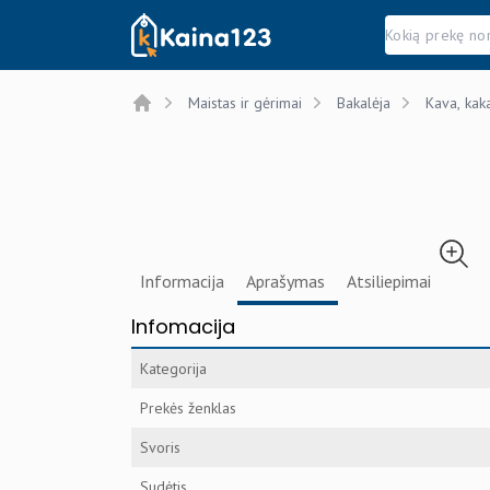
Kaina123.lt
Maistas ir gėrimai
Bakalėja
Kava, kak
Home
Informacija
Aprašymas
Atsiliepimai
Infomacija
Kategorija
Prekės ženklas
Svoris
Sudėtis