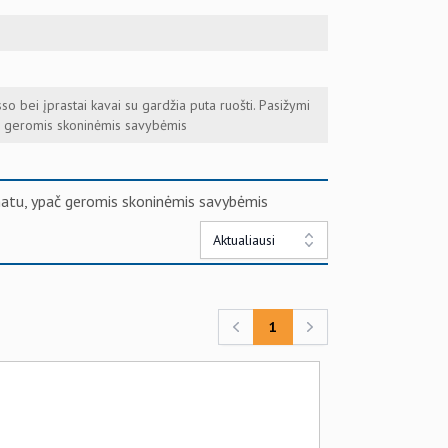
so bei įprastai kavai su gardžia puta ruošti. Pasižymi
č geromis skoninėmis savybėmis
omatu, ypač geromis skoninėmis savybėmis
Aktualiausi
1
Previous
Next