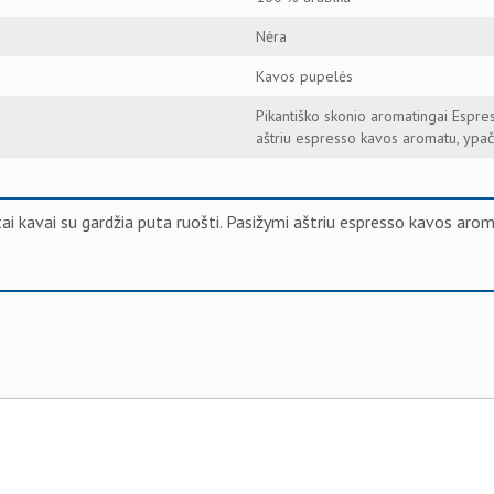
Nėra
Kavos pupelės
Pikantiško skonio aromatingai Espres
aštriu espresso kavos aromatu, ypa
tai kavai su gardžia puta ruošti. Pasižymi aštriu espresso kavos ar