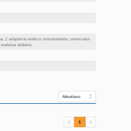
ai; 2 adapteriai elektros instrumentams; universalus
 maišeliai dulkėms.
Aktualiausi
1
Previous
Next