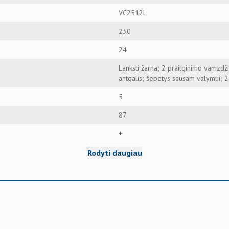
VC2512L
230
24
Lanksti žarna; 2 prailginimo vamzdži
antgalis; šepetys sausam valymui; 2
5
87
+
Rodyti daugiau