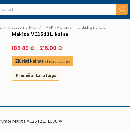
niniai dulkių siurbliai
MAKITA pramoniniai dulkių siurbliai
Makita VC2512L kaina
185,89 €
-
216,00 €
Žiūrėti kainas
(4 parduotuvės)
Pranešti, kai atpigs
valymo) Makita VC2512L, 1000 W