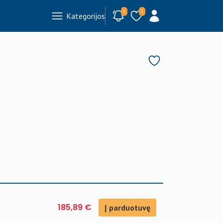
1
1
Kategorijos
185,89 €
Į parduotuvę