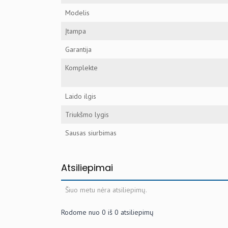
Modelis
Įtampa
Garantija
Komplekte
Laido ilgis
Triukšmo lygis
Sausas siurbimas
Atsiliepimai
Šiuo metu nėra atsiliepimų.
Rodome nuo
0
iš
0
atsiliepimų