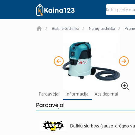
Kaina123.lt
Buitinė technika
Namų technika
Pramo
Home
Pardavėjai
Informacija
Atsiliepimai
Pardavėjai
Dulkių siurblys (sauso-drėgno 