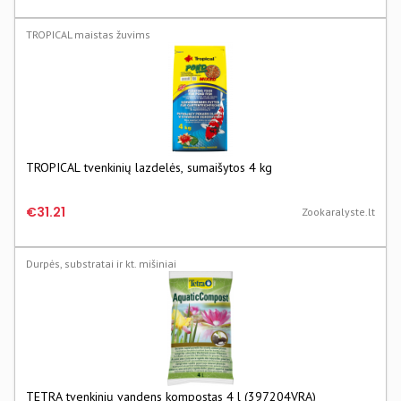
TROPICAL maistas žuvims
TROPICAL tvenkinių lazdelės, sumaišytos 4 kg
€31.21
Zookaralyste.lt
Durpės, substratai ir kt. mišiniai
TETRA tvenkinių vandens kompostas 4 l (397204VRA)