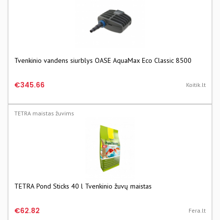
Tvenkinio vandens siurblys OASE AquaMax Eco Classic 8500
€345.66
Koitik.lt
TETRA maistas žuvims
TETRA Pond Sticks 40 l Tvenkinio žuvų maistas
€62.82
Fera.lt