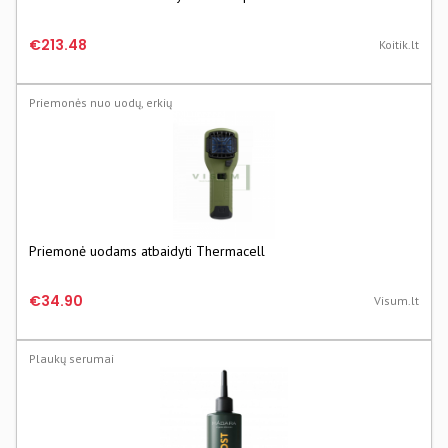
€213.48
Koitik.lt
Priemonės nuo uodų, erkių
Priemonė uodams atbaidyti Thermacell
€34.90
Visum.lt
Plaukų serumai