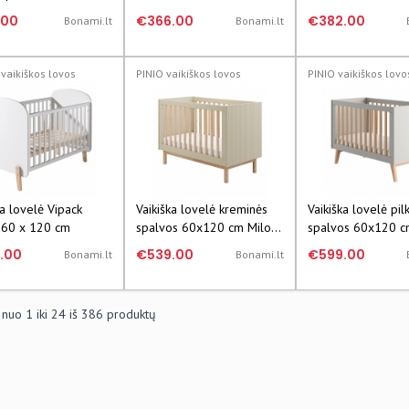
a
- Marckeric
- Marckeric
.00
€366.00
€382.00
Bonami.lt
Bonami.lt
vaikiškos lovos
PINIO vaikiškos lovos
PINIO vaikiškos lovo
ka lovelė Vipack
Vaikiška lovelė kreminės
Vaikiška lovelė pil
 60 x 120 cm
spalvos 60x120 cm Miloo
spalvos 60x120 c
– Pinio
– Pinio
.00
€539.00
€599.00
Bonami.lt
Bonami.lt
 nuo
1
iki
24
iš
386
produktų