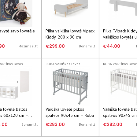
avytė savo lovytėje
Pilka vaikiška lovytė Vipack
Pilka "Vipack Kiddy
Kiddy, 200 x 90 cm
vaikiškos lovytės u
90
€299.00
€44.00
Mazimazi.lt
Bonami.lt
aikiškos lovos
ROBA vaikiškos lovos
ROBA vaikiškos lovo
ka lovelė baltos
Vaikiška lovelė pilkos
Vaikiška lovelė bal
os 60x120 cm –
spalvos 90x45 cm – Roba
spalvos 90x45 cm
.00
€283.00
€282.00
Bonami.lt
Bonami.lt