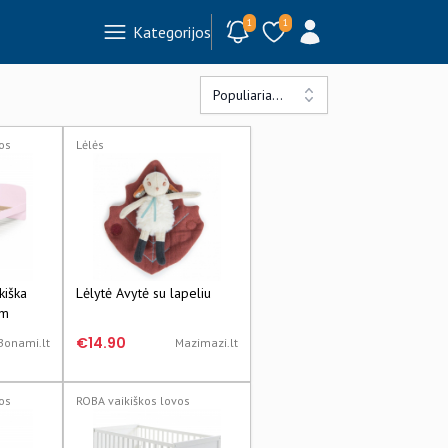
1
1
Kategorijos
Populiariausi
os
Lėlės
kiška
Lėlytė Avytė su lapeliu
cm
€14.90
Bonami.lt
Mazimazi.lt
os
ROBA vaikiškos lovos