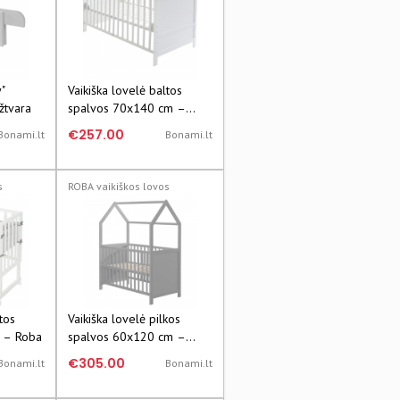
"
Vaikiška lovelė baltos
žtvara
spalvos 70x140 cm –
Roba
€257.00
Bonami.lt
Bonami.lt
s
ROBA vaikiškos lovos
tos
Vaikiška lovelė pilkos
 – Roba
spalvos 60x120 cm –
Roba
€305.00
Bonami.lt
Bonami.lt