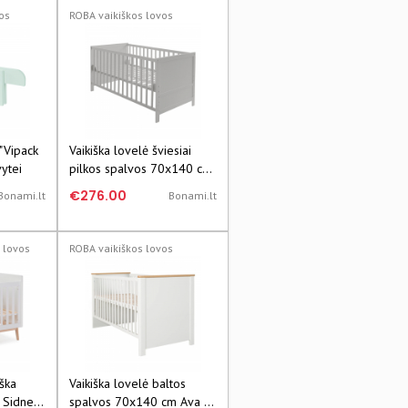
os
ROBA vaikiškos lovos
"Vipack
Vaikiška lovelė šviesiai
vytei
pilkos spalvos 70x140 cm
– Roba
€276.00
Bonami.lt
Bonami.lt
 lovos
ROBA vaikiškos lovos
iška
Vaikiška lovelė baltos
 Sidney
spalvos 70x140 cm Ava –