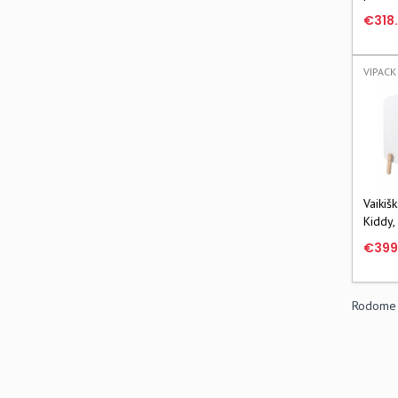
– Rob
€318
VIPACK 
Vaikiš
Kiddy,
€399
Rodome