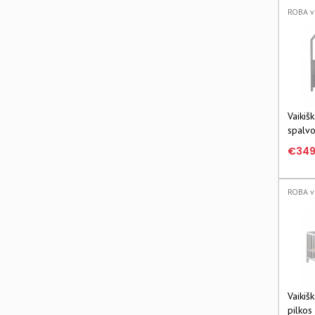
ROBA v
Vaikiš
spalv
Roba
€349
ROBA v
Vaikiš
pilko