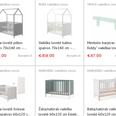
aikiškos lovos
ROBA vaikiškos lovos
VIPACK vaikiškos lov
ka lovelė pilkos
Vaikiška lovelė baltos
Mentolio barjeras 
os 70x140 cm –
spalvos 70x140 cm –
Kiddy" vaikiškai lo
Roba
.00
€414.00
€47.00
Bonami.lt
Bonami.lt
aikiškos lovos
MARCKERIC vaikiškos lovos
MARCKERIC vaikiškos
ka lovelė šviesiai
Žalia/natūrali vaikiška
Balta/natūrali vaik
s spalvos 60x120 cm
lovelė 60x120 cm Esteban
lovelė 60x120 cm