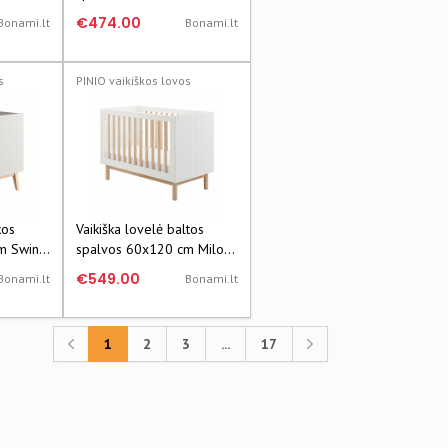
Roba
€474.00
Bonami.lt
Bonami.lt
s
PINIO vaikiškos lovos
kos
Vaikiška lovelė baltos
m Swing
spalvos 60x120 cm Miloo
– Pinio
€549.00
Bonami.lt
Bonami.lt
1
2
3
...
17
Previous
Previous