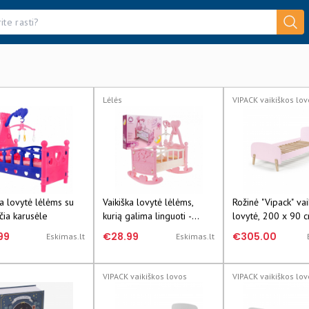
Lėlės
VIPACK vaikiškos lov
ka lovytė lėlėms su
Vaikiška lovytė lėlėms,
Rožinė "Vipack" vai
čia karusėle
kurią galima linguoti -
lovytė, 200 x 90 
rožinė
99
€28.99
€305.00
Eskimas.lt
Eskimas.lt
VIPACK vaikiškos lovos
VIPACK vaikiškos lov