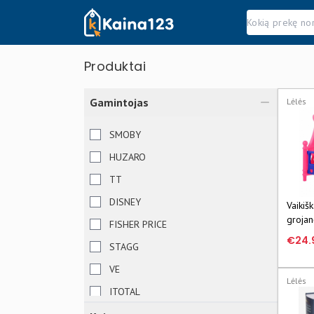
Kaina123.lt
Produktai
Gamintojas
Lėlės
SMOBY
HUZARO
TT
DISNEY
Vaikiš
grojan
FISHER PRICE
€24.
STAGG
VE
Lėlės
ITOTAL