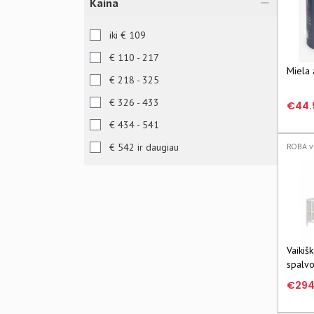
SPRINGOS
Kaina
KRUZZEL
iki € 109
MERCEDES
€ 110 - 217
Šviesa
Miela 
€ 218 - 325
REER
€ 326 - 433
€44.
DJECO
€ 434 - 541
€ 542 ir daugiau
ROBA v
Vaikiš
spalv
Roba
€294