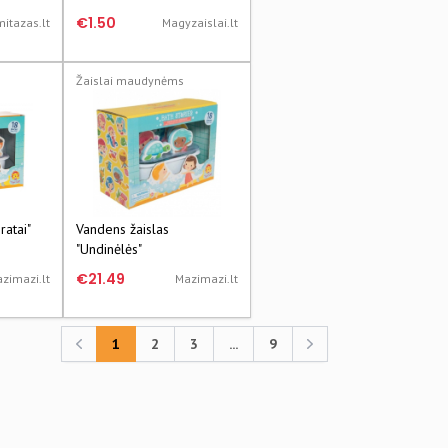
€1.50
mitazas.lt
Magyzaislai.lt
Žaislai maudynėms
ratai"
Vandens žaislas
"Undinėlės"
€21.49
zimazi.lt
Mazimazi.lt
1
2
3
...
9
Previous
Previous