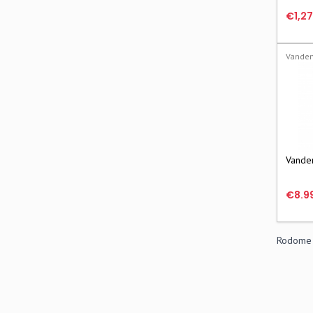
vanden
€1,2
kW
Vanden
Vanden
€8.9
Rodome