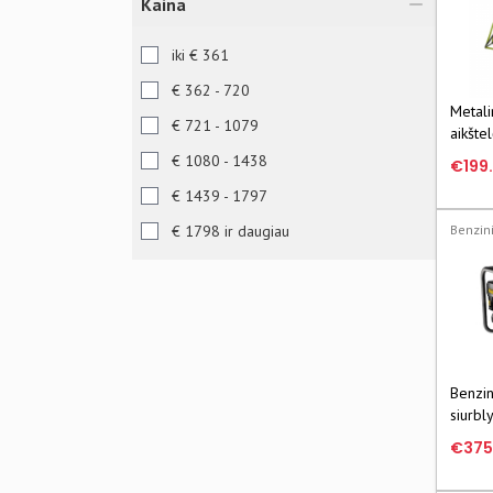
Alma littera
Kaina
Šviesa
iki € 361
VAGA
€ 362 - 720
BALTOS LANKOS
Metali
€ 721 - 1079
aikšte
Aukso pieva
€ 1080 - 1438
€199
NERF
€ 1439 - 1797
€ 1798 ir daugiau
Benzini
Benzin
siurb
46636
€375