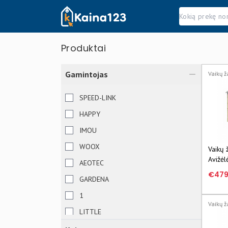
Kaina123.lt
Produktai
Gamintojas
Vaikų ž
SPEED-LINK
HAPPY
IMOU
WOOX
Vaikų 
Avižėl
AEOTEC
€479
GARDENA
1
Vaikų ž
LITTLE