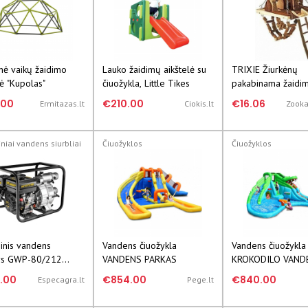
nė vaikų žaidimo
Lauko žaidimų aikštelė su
TRIXIE Žiurkėnų
lė "Kupolas"
čiuožykla, Little Tikes
pakabinama žaidi
aikštelė "Janne" 2
.00
€210.00
€16.06
Ermitazas.lt
Ciokis.lt
Zooka
niai vandens siurbliai
Čiuožyklos
Čiuožyklos
inis vandens
Vandens čiuožykla
Vandens čiuožykla
lys GWP-80/212
VANDENS PARKAS
KROKODILO VAND
 (puvinam vandeniu)
PARKAS
.00
€854.00
€840.00
Especagra.lt
Pege.lt