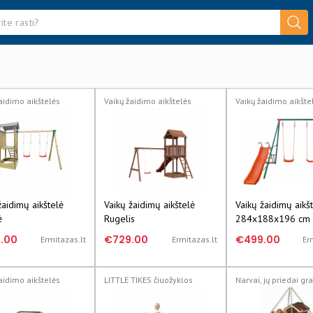
aidimo aikštelės
Vaikų žaidimo aikštelės
Vaikų žaidimo aikšte
žaidimų aikštelė
Vaikų žaidimų aikštelė
Vaikų žaidimų aikšt
ė
Rugelis
284x188x196 cm
.00
€729.00
€499.00
Ermitazas.lt
Ermitazas.lt
Er
aidimo aikštelės
LITTLE TIKES čiuožyklos
Narvai, jų priedai g