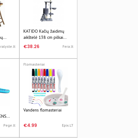
KATIDO Kačių žaidimų
mų
aikštelė 138 cm pilkai
6x22cm.
mėlyna
€38.26
ralyste.lt
Fera.lt
Flomasteriai
Vandens flomasteriai
ENS
€4.99
Pege.lt
Epix.LT