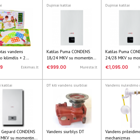
ai
Dujiniai katilai
Dujiniai katilai
otas vandens
Katilas Puma CONDENS
Katilas Puma CO
o kilimėlis + 2
18/24 MKV su momentiniu
24/28 MKV su mom
s rašikliai
vandens ruošimu, 6,6-20
vandens ruošimu, 7
99
€999.00
€1,095.00
Eskimas.lt
Muresta.lt
KW
25,9 kW
 katilai
DT kiti vandens siurbliai
as Gepard CONDENS
Vandens siurblys DT
Vandens prileidim
 MKV su momentiniu
mechanizmas