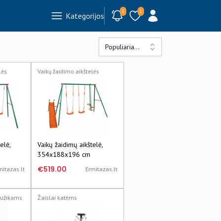
1
1
Kategorijos
Populiariausi
lės
Vaikų žaidimo aikštelės
elė,
Vaikų žaidimų aikštelė,
354x188x196 cm
€519.00
mitazas.lt
Ermitazas.lt
raužikams
Žaislai katėms