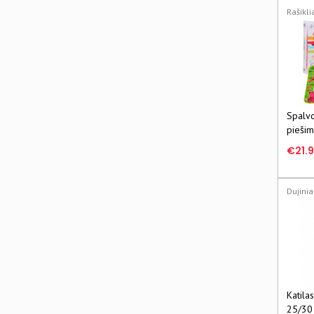
Rašikli
Spalv
piešim
vanden
€21.
Dujiniai
Katil
25/30