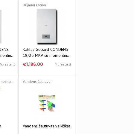
Dujiniai katilai
NDENS
Katilas Gepard CONDENS
entiniu
18/25 MKV su momentiniu
,7 -
vandens ruošimu, 5,3-19,1
€1,196.00
Muresta.lt
Muresta.lt
kW
Vandens nuleidimo mechanizmai
Vandens šautuvai
o
Vandens šautuvas vaikiškas