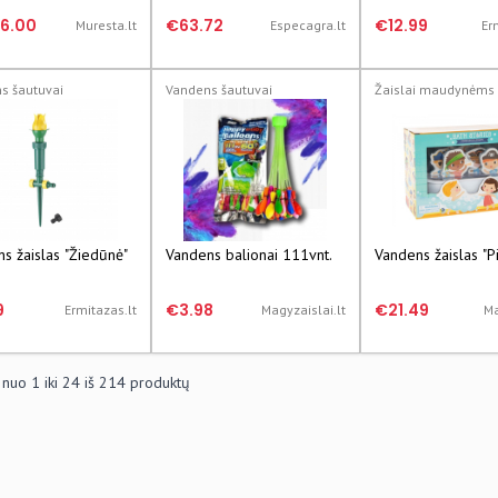
s ruošimu, 6,3-26,5
76.00
€63.72
€12.99
Muresta.lt
Especagra.lt
Er
s šautuvai
Vandens šautuvai
Žaislai maudynėms
s žaislas "Žiedūnė"
Vandens balionai 111vnt.
Vandens žaislas "Pi
9
€3.98
€21.49
Ermitazas.lt
Magyzaislai.lt
Ma
 nuo
1
iki
24
iš
214
produktų