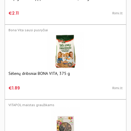
€2.11
Rimi.lt
Bona Vita sausi pusryčiai
Sėlenų dribsniai BONA VITA, 375 g
€1.89
Rimi.lt
VITAPOL maistas graužikams