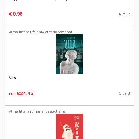
€0.98
Rimi.lt
Alma littera užsienio autorių romanai
Vila
€24.45
1 pard
nuo
Alma littera romanai paaugliams