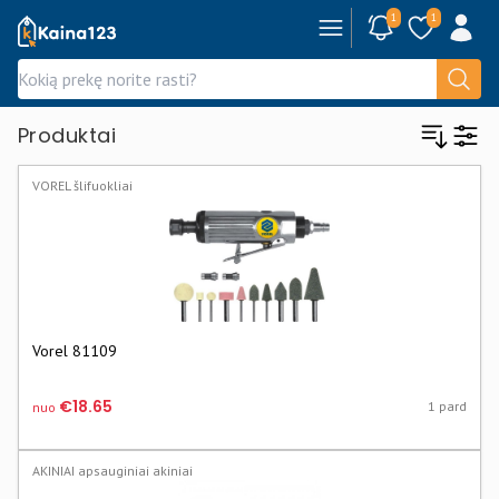
1
1
Kaina123.lt
Produktai
VOREL šlifuokliai
Vorel 81109
€18.65
1 pard
nuo
AKINIAI apsauginiai akiniai