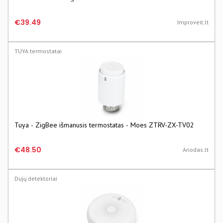
€39.49
Improveit.lt
TUYA termostatai
Tuya - ZigBee išmanusis termostatas - Moes ZTRV-ZX-TV02
€48.50
Anodas.lt
Dujų detektoriai