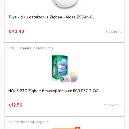
Tuya - dujų detektorius Zigbee - Moes ZSS-M-GL
€43.40
Anodas.lt
NOUS išmaniosios lemputės
NOUS P3Z Zigbee išmanioji lemputė RGB E27 TUYA
€12.50
Improveit.lt
ZIGBEE išmanieji jungikliai