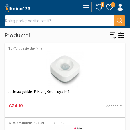
1
1
Kaina123.lt
Produktai
TUYA judesio davikliai
Judesio jutiklis PIR ZigBee Tuya M1
€24.10
Anodas.lt
WOOX vandens nuotekio detektoriai