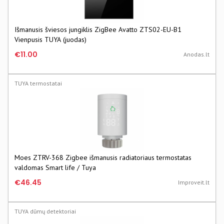
Išmanusis šviesos jungiklis ZigBee Avatto ZTS02-EU-B1
Vienpusis TUYA (juodas)
€11.00
Anodas.lt
TUYA termostatai
Moes ZTRV-368 Zigbee išmanusis radiatoriaus termostatas
valdomas Smart life / Tuya
€46.45
Improveit.lt
TUYA dūmų detektoriai