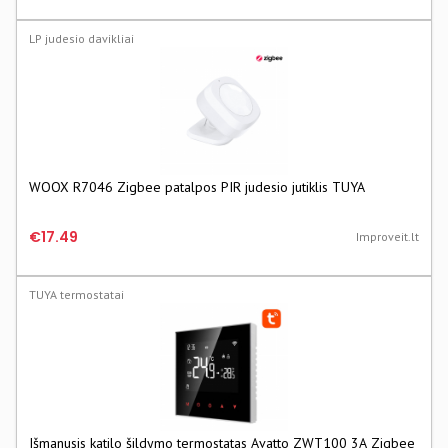
LP judesio davikliai
WOOX R7046 Zigbee patalpos PIR judesio jutiklis TUYA
€17.49
Improveit.lt
TUYA termostatai
Išmanusis katilo šildymo termostatas Avatto ZWT100 3A Zigbee