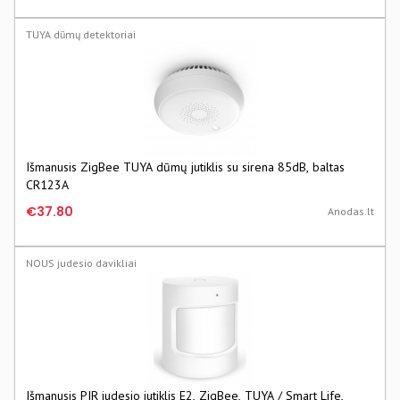
TUYA dūmų detektoriai
Išmanusis ZigBee TUYA dūmų jutiklis su sirena 85dB, baltas
CR123A
€37.80
Anodas.lt
NOUS judesio davikliai
Išmanusis PIR judesio jutiklis E2, ZigBee, TUYA / Smart Life,