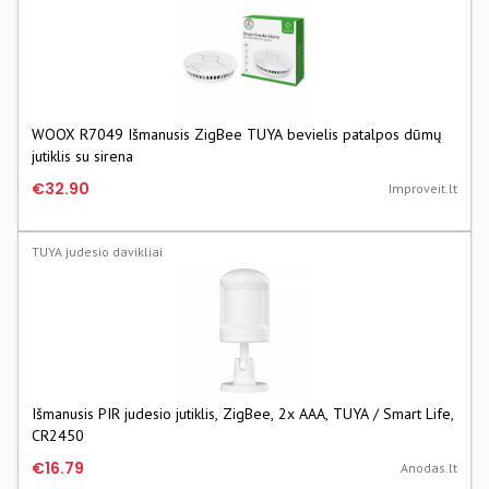
WOOX R7049 Išmanusis ZigBee TUYA bevielis patalpos dūmų
jutiklis su sirena
€32.90
Improveit.lt
TUYA judesio davikliai
Išmanusis PIR judesio jutiklis, ZigBee, 2x AAA, TUYA / Smart Life,
CR2450
€16.79
Anodas.lt