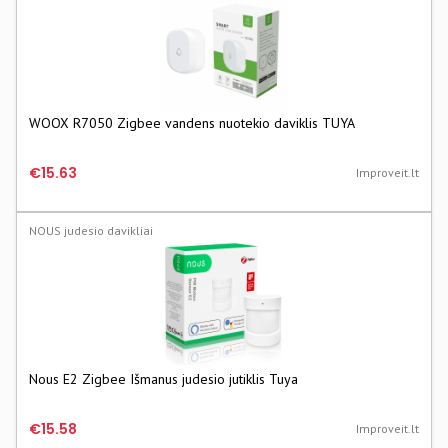
WOOX R7050 Zigbee vandens nuotekio daviklis TUYA
€15.63
Improveit.lt
NOUS judesio davikliai
Nous E2 Zigbee Išmanus judesio jutiklis Tuya
€15.58
Improveit.lt