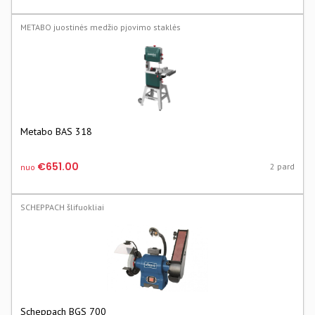
METABO juostinės medžio pjovimo staklės
Metabo BAS 318
€651.00
2 pard
nuo
SCHEPPACH šlifuokliai
Scheppach BGS 700