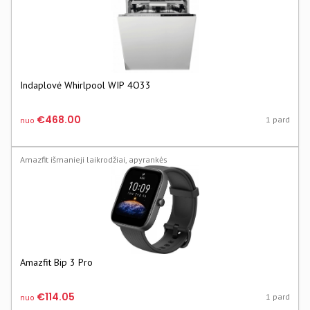
Indaplovė Whirlpool WIP 4O33
€468.00
1 pard
nuo
Amazfit išmanieji laikrodžiai, apyrankės
Amazfit Bip 3 Pro
€114.05
1 pard
nuo