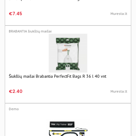
€7.45
Muresta.lt
BRABANTIA šiukšlių maišai
Šiukšlių maišai Brabantia PerfectFit Bags R 36 l 40 vnt
€2.40
Muresta.lt
Demo