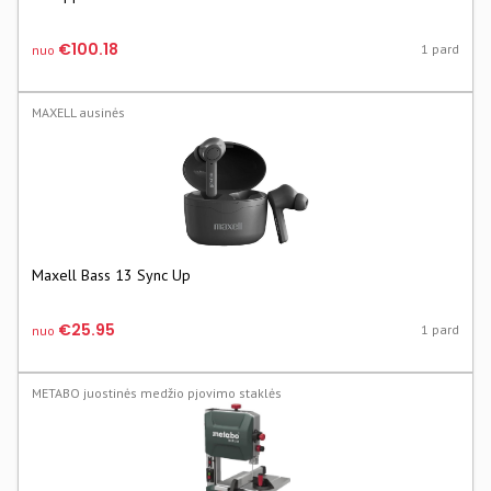
€100.18
1 pard
nuo
MAXELL ausinės
Maxell Bass 13 Sync Up
€25.95
1 pard
nuo
METABO juostinės medžio pjovimo staklės