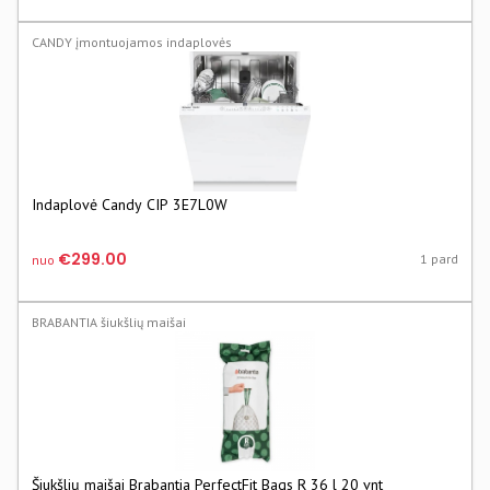
CANDY įmontuojamos indaplovės
Indaplovė Candy CIP 3E7L0W
€299.00
1 pard
nuo
BRABANTIA šiukšlių maišai
Šiukšlių maišai Brabantia PerfectFit Bags R 36 l 20 vnt