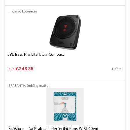
... garso kolonėlės
JBL Bass Pro Lite Ultra-Compact
€248.85
1 pard
nuo
BRABANTIA šiukšlių maišai
Šiukšlių maišai Brabantia PerfectFit Bags W 5l 40vnt