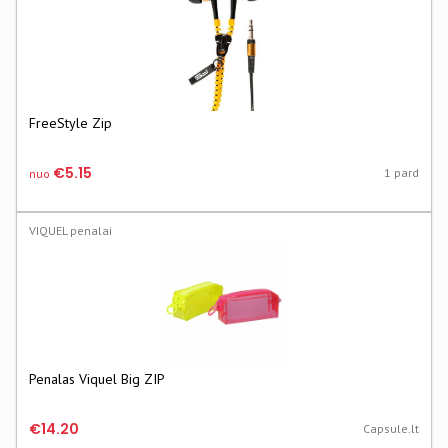
FreeStyle Zip
€5.15
1 pard
nuo
VIQUEL penalai
Penalas Viquel Big ZIP
€14.20
Capsule.lt