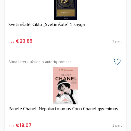
Svetimšalė. Ciklo „Svetimšalė“ 1 knyga
€23.85
1 pard
nuo
Alma littera užsienio autorių romanai
Panelė Chanel. Nepakartojamas Coco Chanel gyvenimas
€19.07
1 pard
nuo