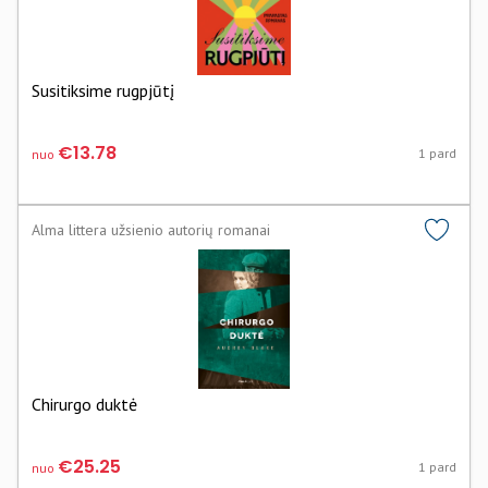
Susitiksime rugpjūtį
€13.78
1 pard
nuo
Alma littera užsienio autorių romanai
Chirurgo duktė
€25.25
1 pard
nuo