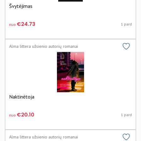
Švytėjimas
€24.73
1 pard
nuo
Alma littera užsienio autorių romanai
Naktinėtoja
€20.10
1 pard
nuo
Alma littera užsienio autorių romanai