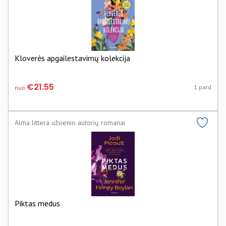
Kloverės apgailestavimų kolekcija
€21.55
1 pard
nuo
Alma littera užsienio autorių romanai
Piktas medus