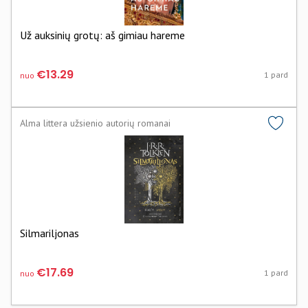
Už auksinių grotų: aš gimiau hareme
€13.29
1 pard
nuo
Alma littera užsienio autorių romanai
Silmariljonas
€17.69
1 pard
nuo