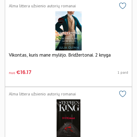
Alma littera užsienio autorių romanai
Vikontas, kuris mane mylėjo. Bridžertonai. 2 knyga
€16.17
1 pard
nuo
Alma littera užsienio autorių romanai