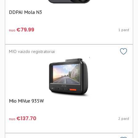
DDPAI Mola N3
€79.99
1 pard
nuo
MIO vaizdo registratoriai
Mio MiVue 935W
€137.70
2 pard
nuo