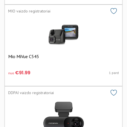
MIO vaizdo registratoriai
Mio MiVue C545
€91.99
1 pard
nuo
DDPAI vaizdo registratoriai