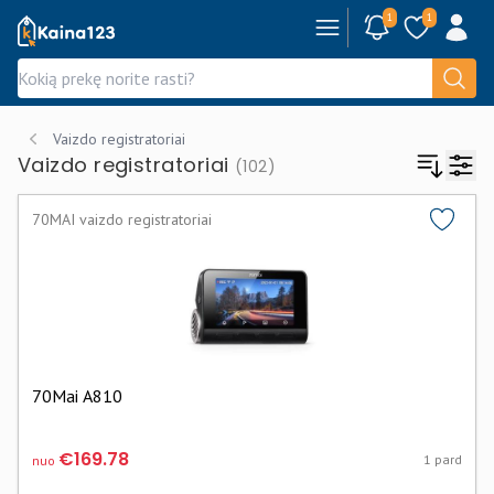
1
1
Kaina123.lt
Vaizdo registratoriai
Vaizdo registratoriai
(102)
70MAI vaizdo registratoriai
70Mai A810
€169.78
1 pard
nuo