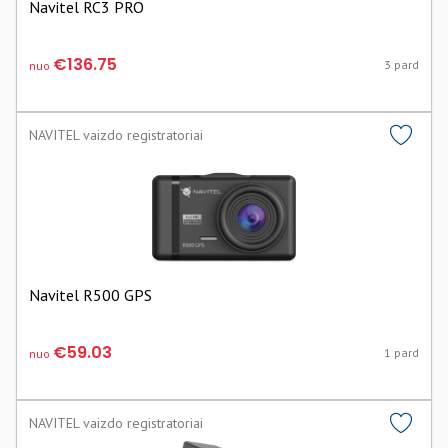
Navitel RC3 PRO
€136.75
3 pard
nuo
NAVITEL vaizdo registratoriai
Navitel R500 GPS
€59.03
1 pard
nuo
NAVITEL vaizdo registratoriai