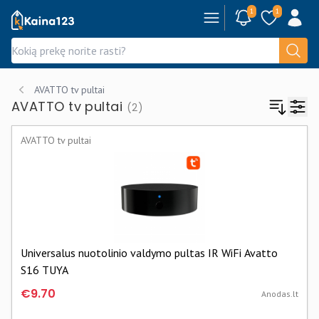
1
1
Kaina123.lt
AVATTO tv pultai
AVATTO tv pultai
(2)
AVATTO tv pultai
Universalus nuotolinio valdymo pultas IR WiFi Avatto
S16 TUYA
€9.70
Anodas.lt