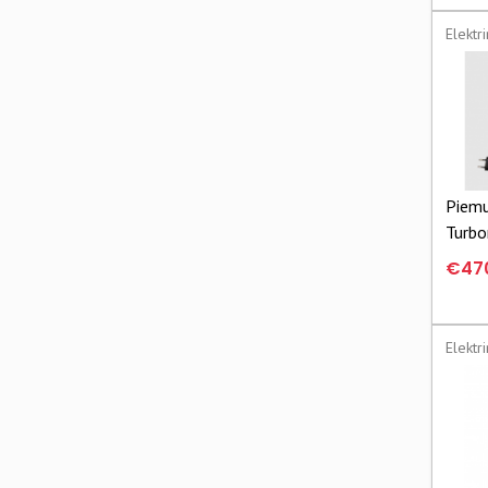
Elektr
Piemu
Turb
25/1
€47
Elektr