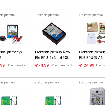
inis piemuo
Elektrinis piemuo
Elektrinis piemuo
riniai piemėnys
Elektrinis piemuo New-
Elektrinis piem
2
Ele EPU-4 (4J- iki 30km)
ELE EPU 3J / 6
skirtas aptverti didelius
12V / 230V (30
.99
€74.99
€124.99
Electromarket.lt
Electromarket.lt
Electr
pašarinius ir laukinius
50km) reguliuoj
gyvūnus
6J
inis piemuo
Elektrinis piemuo
Elektrinis piemuo