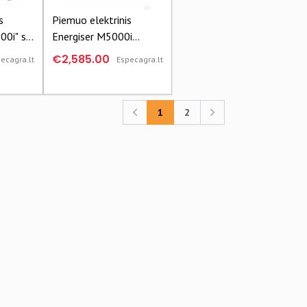
s
Piemuo elektrinis
00i" su
Energiser M5000i
379326GAL
€2,585.00
ecagra.lt
Especagra.lt
1
2
Previous
Previous