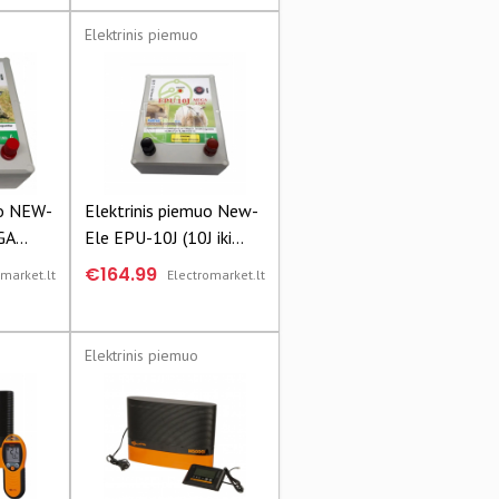
Elektrinis piemuo
uo NEW-
Elektrinis piemuo New-
GA
Ele EPU-10J (10J iki
as
50km)
€164.99
omarket.lt
Electromarket.lt
s
Elektrinis piemuo