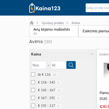
Kaina123.lt
Gyvūnų prekės
Avims
Home
Avių kirpimo mašinėlės
Elektrinis piem
(5)
Avims
(30)
Kaina
Elektr
-
iki € 116
82
€ 116 - 142
6
€ 142 - 167
12
Piemu
€ 167 - 192
4
DUO 
0,7/0
€ 192 - 217
4
€61.