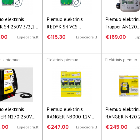
o elektrinis
Piemuo elektrinis
Piemuo elektrini
 S4 230V 3/2,1J
REDYK S4 VCS
Trapper AN120
5
230V,3/2,1J 10566
12/230V 2,4/1,
.00
€115.30
€169.00
Especagra.lt
Especagra.lt
Esp
10865
inis piemuo
Elektrinis piemuo
Elektrinis piemuo
o elektrinis
Piemuo elektrinis
Piemuo elektrini
ER N270 230V
RANGER N3000 12V
RANGER N420 
,4J 10608
3/2,3J 10589
6/4,2J 10742
.00
€247.00
€245.00
Especagra.lt
Especagra.lt
Esp