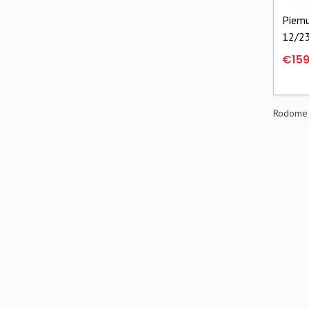
Piemu
12/23
1086
€159
Rodome