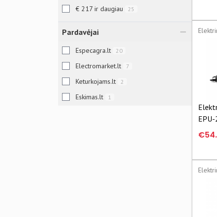
€ 217 ir daugiau
25
Elektr
Pardavėjai
Especagra.lt
20
Electromarket.lt
7
Keturkojams.lt
2
Eskimas.lt
1
Elekt
EPU-
€54
Elektr