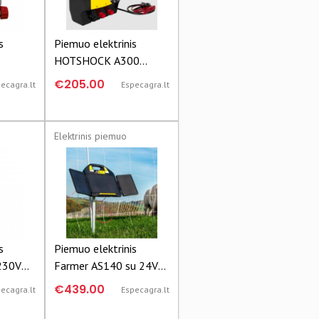
s
Piemuo elektrinis
HOTSHOCK A300
2J
12V,4,2/3J 10613
€205.00
ecagra.lt
Especagra.lt
Elektrinis piemuo
s
Piemuo elektrinis
230V
Farmer AS140 su 24V
saulės panele 12V,
€439.00
ecagra.lt
Especagra.lt
2/1,4J 14478