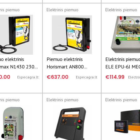
inis piemuo
Elektrinis piemuo
Elektrinis piemuo
o elektrinis
Piemuo elektrinis
Elektrinis piem
omax N1430 230V
Horismart AN800
ELE EPU-6J ME
4J 10748
12/230V 12/8J 10749
230V (6.0J) Skirt
0.00
€637.00
€114.99
Especagra.lt
Especagra.lt
Electr
aptverti laukiniu
gyvūnus
inis piemuo
Elektrinis piemuo
Elektrinis piemuo