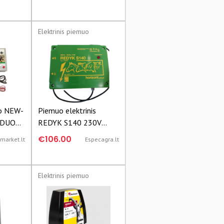
Elektrinis piemuo
uo NEW-
Piemuo elektrinis
J DUO
REDYK S140 230V
km-
4,4/3J 10849
€106.00
omarket.lt
Especagra.lt
ama 3J -
Elektrinis piemuo