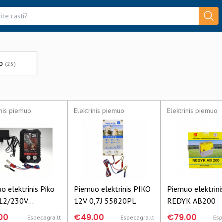
uo
(25)
inis piemuo
Elektrinis piemuo
Elektrinis piemuo
o elektrinis Piko
Piemuo elektrinis PIKO
Piemuo elektrini
12/230V
12V 0,7J 55820PL
REDYK AB200
,45J
00
€49.00
€79.00
Especagra.lt
Especagra.lt
Esp