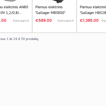
o elektrinis AN80
Piemuo elektrinis
Piemuo elektrini
0V 1,2/0,8J
"Gallager MBS800"
"Gallager HBS28
6
pultu
.00
€589.00
€1,385.00
Especagra.lt
Especagra.lt
Esp
 nuo
1
iki
24
iš
30
produktų