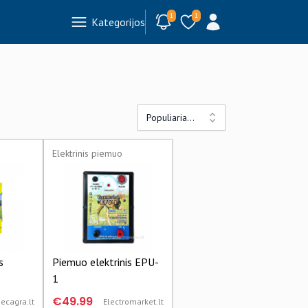
1
1
Kategorijos
Populiariausi
Elektrinis piemuo
s
Piemuo elektrinis EPU-
1
€49.99
ecagra.lt
Electromarket.lt