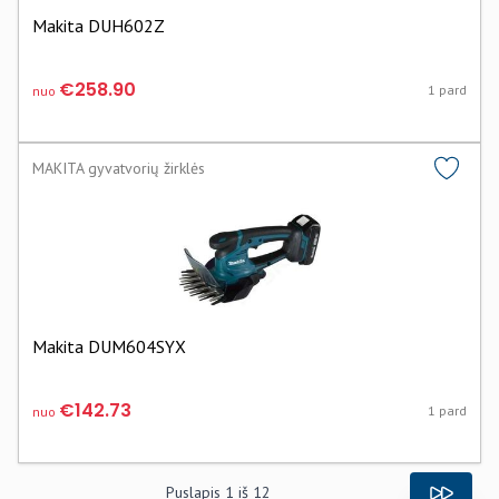
Makita DUH602Z
€258.90
1 pard
nuo
MAKITA gyvatvorių žirklės
Makita DUM604SYX
€142.73
1 pard
nuo
Puslapis
1
iš
12