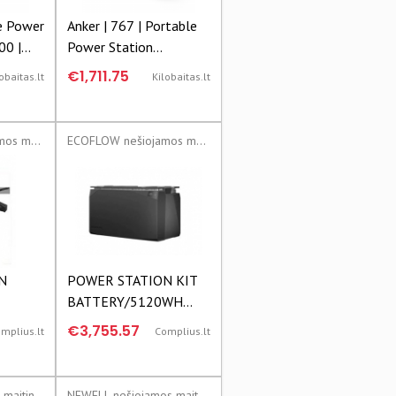
e Power
Anker | 767 | Portable
00 |
Power Station
le
(PowerHouse 2048Wh)
€1,711.75
obaitas.lt
Kilobaitas.lt
 Cube
| A1780
07
ECOFLOW nešiojamos maitinimo stotys
ECOFLOW nešiojamos maitinimo stotys
N
POWER STATION KIT
BATTERY/5120WH
10
5002101001
€3,755.57
mplius.lt
Complius.lt
801010
ECOFLOW|5002101001
ANKER nešiojamos maitinimo stotys
NEWELL nešiojamos maitinimo stotys