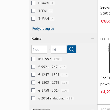
Huawei
4
Segwa
TEFAL
3
Stati
TURAN
Segwa
2
€66
Power
Rodyti daugiau
1000
Kaina
-
iki € 992
1705
€ 992 - 1247
267
€ 1247 - 1503
187
EcoFl
€ 1503 - 1758
123
power
Max 
€ 1758 - 2014
104
€1,2
5003
€ 2014 ir daugiau
498