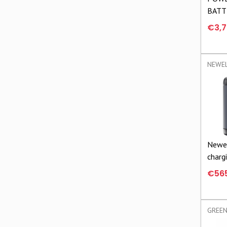
BATT
5002
€3,7
ECO
Newel
charg
500 
€56