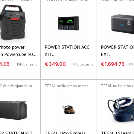
Photo power
POWER STATION ACC
POWER STATIO
on Powercube 300
KIT
EXT
 717-854724
CONSOLE/5002601003
BATTERY/A178
4.05
€349.00
€1,694.75
Kilobaitas.lt
Kilobaitas.lt
Kil
ECOFLOW
85 ANKER
ECOFLOW nešiojamos maitinimo stotys
TEFAL nešiojamos maitinimo stotys
R STATION KIT
TEFAL | Pro Express
TEFAL | Steam 