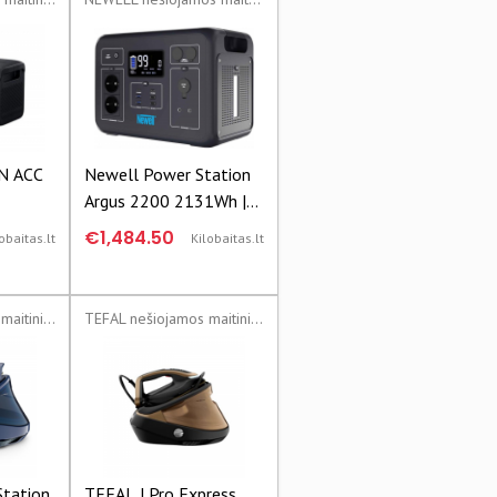
N ACC
Newell Power Station
Argus 2200 2131Wh |
0111-
5907489647663
€1,484.50
obaitas.lt
Kilobaitas.lt
TEFAL nešiojamos maitinimo stotys
TEFAL nešiojamos maitinimo stotys
Station
TEFAL | Pro Express