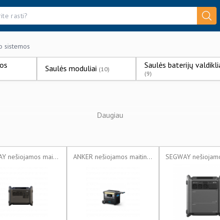
o sistemos
ros
Saulės baterijų valdikli
Saulės moduliai
(10)
(9)
Daugiau
SEGWAY nešiojamos maitinimo stotys
ANKER nešiojamos maitinimo stotys