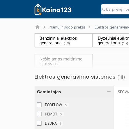
Kaina123.lt
Namų ir sodo prekės
Elektros generavim
Home
Benzininiai elektros
Dyzeliniai elekt
generatoriai
generatoriai
(50)
(13)
Nešiojamos maitinimo
stotys
(17)
Elektros generavimo sistemos
(111)
Gamintojas
ECOFLOW
5
KEMOT
5
DEDRA
4