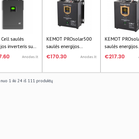
 Cell saulės
KEMOT PROsolar500
KEMOT PROsol
jos inverteris su
saulės energijos
saulės energijos
saulės įkrovikliu
inverteris
inverteris
7.60
€170.30
€217.30
Anodas.lt
Anodas.lt
C 230VAC
VA/3000W
 nuo
1
iki
24
iš
111
produktų