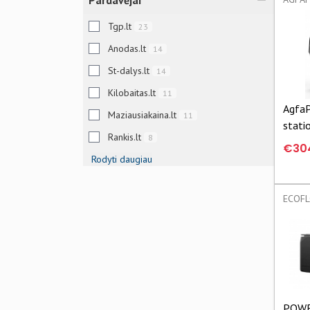
Pardavėjai
Tgp.lt
23
Anodas.lt
14
St-dalys.lt
14
Kilobaitas.lt
11
Agfa
Maziausiakaina.lt
11
stati
Rankis.lt
8
Pro |
€30
Rodyti daugiau
POWE