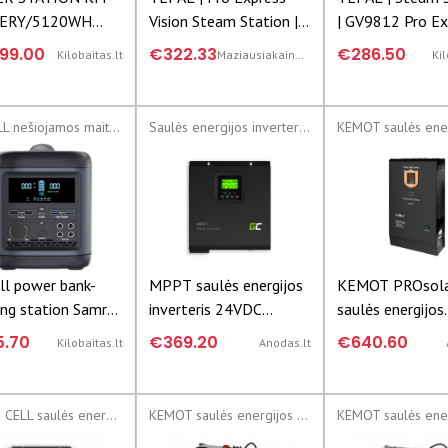
ERY/5120WH
Vision Steam Station |
| GV9812 Pro Ex
101001
GV9820 | 3000 W | 1.2
3000 W | 1.2 L | 
99.00
€322.33
€286.50
Kilobaitas.lt
Maziausiakaina.lt
Kil
FLOW
L | 9 bar | Auto power
| Auto power off
off | Vertical steam
Vertical steam f
function | Calc-cle
| Calc-clean func
NEWELL nešiojamos maitinimo stotys
Saulės energijos inverteriai
Blue
l power bank-
MPPT saulės energijos
KEMOT PROsol
ing station Samra
inverteris 24VDC
saulės energijos
532Wh | NL3575
230VAC 3000VA /
inverteris 48V 
5.70
€369.20
€640.60
Kilobaitas.lt
Anodas.lt
3000W gryna sinusinė
7000VA 5000W
įtampa
GREEN CELL saulės energijos inverteriai
KEMOT saulės energijos inverteriai