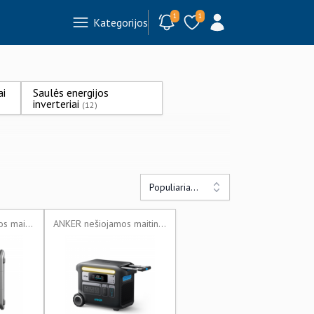
1
1
Kategorijos
ai
Saulės energijos
inverteriai
(12)
Populiariausi
SEGWAY nešiojamos maitinimo stotys
ANKER nešiojamos maitinimo stotys