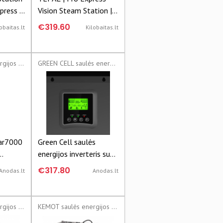
press |
Vision Steam Station |
8.1 bar
GV9820 | 3000 W | 1.2
€319.60
obaitas.lt
Kilobaitas.lt
 |
L | 9 bar | Auto power
unction
off | Vertical steam
tion |
function | Calc-clean
KEMOT saulės energijos inverteriai
GREEN CELL saulės energijos inverteriai
function | Black/Gold
ar7000
Green Cell saulės
energijos inverteris su
230V
MPPT saulės įkrovikliu
€317.80
Anodas.lt
Anodas.lt
24VDC 230VAC
2000VA/2000W
KEMOT saulės energijos inverteriai
KEMOT saulės energijos inverteriai