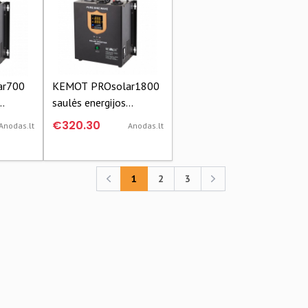
ar700
KEMOT PROsolar1800
saulės energijos
inverteris
€320.30
Anodas.lt
Anodas.lt
1
2
3
Previous
Previous