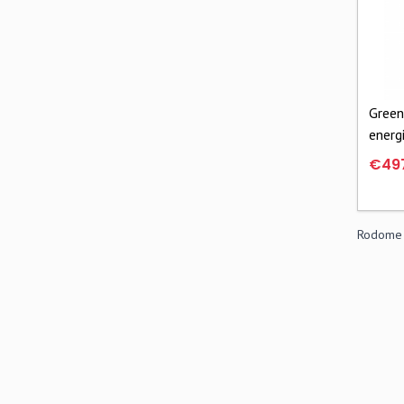
Green
energi
MPPT 
€49
48VD
3000
Rodome