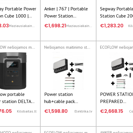
y Portable Power
Anker | 767 | Portable
Segway Portabl
on Cube 1000 |
Power Station
Station Cube 20
y | Portable
(PowerHouse 2048Wh)
Segway | Portab
3.03
€1,698.21
€1,283.20
Maziausiakaina.lt
Maziausiakaina.lt
Kil
 Station | Cube
Power Station |
2000 |
AA.13.04.02.00
ECOFLOW nešiojamos maitinimo stotys
Nešiojamos maitinimo stotys
ow portable
Power station
POWER STATIO
 station DELTA
hub+cable pack
PREPARED
2016Wh |
5001801009 |
KIT/50018010
76.05
€1,598.80
€2,668.15
Kilobaitas.lt
Elektrika.lv
Co
301008
4895251601429
ECOFLOW|5001
AGFAPHOTO nešiojamos maitinimo stotys
ECOFLOW nešiojamos maitinimo stotys