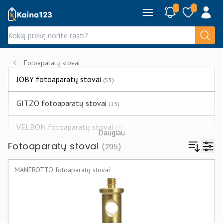
1
1
Kaina123.lt
Fotoaparatų stovai
JOBY fotoaparatų stovai
(55)
GITZO fotoaparatų stovai
(13)
VELBON fotoaparatų stovai
(7)
Daugiau
Fotoaparatų stovai
(295)
ZHIYUN fotoaparatų stovai
(11)
MANFROTTO fotoaparatų stovai
SYRP fotoaparatų stovai
(11)
SONY fotoaparatų stovai
(3)
NEST fotoaparatų stovai