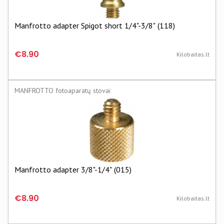
(1)
CAMGLOSS fotoaparatų stovai
Manfrotto adapter Spigot short 1/4"-3/8" (118)
(1)
FOTOPRO fotoaparatų stovai
(1)
€8.90
Kilobaitas.lt
MANFROTTO fotoaparatų stovai
Manfrotto adapter 3/8"-1/4" (015)
€8.90
Kilobaitas.lt