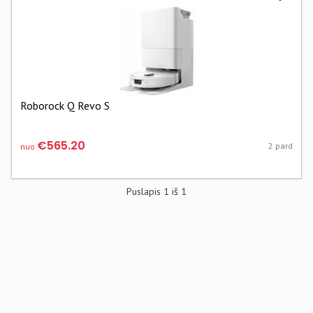
Roborock Q Revo S
€565.20
2 pard
nuo
Puslapis
1
iš
1