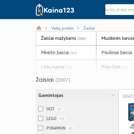
Kaina123.lt
Vaikų prekės
Žaislai
Home
Žaislai mažyliams
Muzikinės karus
(305)
Minkšti žaislai
Pliušiniai žaislai
(97)
Lėlių namai
Play-Doh
(29)
(15)
Žaislai
(2007)
Nerf ginklai
Kamuoliukų bas
(16)
Konstruktoriai, kaladėlės
Gamintojas
Mozaikos Querc
(86)
Radijo bangomis
HOT
67
Vandens šautuv
valdomi robotai
(1)
LEGO
50
POKéMON
45