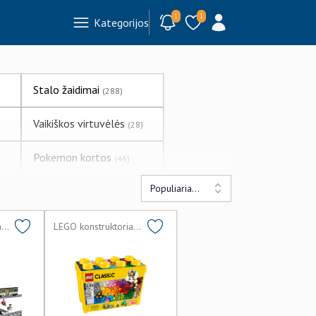
1
1
Kategorijos
Stalo žaidimai
(288)
Vaikiškos virtuvėlės
(28)
Pokemon kortos
(46)
Populiariausi
Gyvūnų figūrėlės
(8)
Plus Plus GO
LEGO konstruktoriai lego
LEGO konstruktoriai lego
(3)