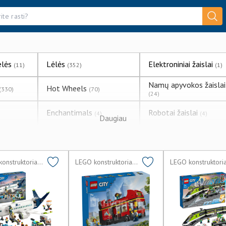
elės
Lėlės
Elektroniniai žaislai
(11)
(352)
(1)
Namų apyvokos žaislai
Hot Wheels
(330)
(70)
(24)
Enchantimals
Robotai žaislai
(4)
(4)
Daugiau
Radijo bangomis
einai
POP IT
(4)
(68)
valdomos mašinėlės
(11)
Roblox žaidimų figūrėlės
etti
Supamieji arkliukai
LEGO konstruktoriai lego
LEGO konstruktoriai lego
(31)
(3)
(2)
ai
Muilo burbulai
(50)
(62)