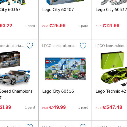
City 60367
Lego City 60407
Lego City 6033
93.22
€25.99
€121.99
1 pard
1 pard
nuo
nuo
LEGO konstruktoriai lego
LEGO konstruktoriai lego
Speed Champions
Lego City 60316
Lego Technic 4
7
21.99
€49.99
€547.48
1 pard
1 pard
nuo
nuo