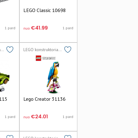
7
LEGO Classic 10698
€41.99
1 pard
1 pard
nuo
LEGO konstruktoriai lego
LEGO konstruktoriai lego
2115
Lego Creator 31136
€24.01
1 pard
1 pard
nuo