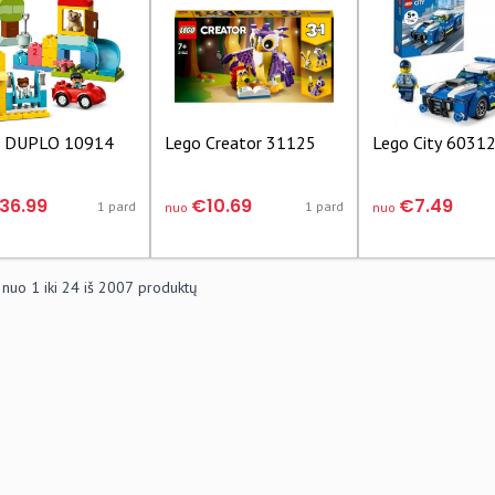
 DUPLO 10914
Lego Creator 31125
Lego City 6031
36.99
€10.69
€7.49
1 pard
1 pard
nuo
nuo
 nuo
1
iki
24
iš
2007
produktų