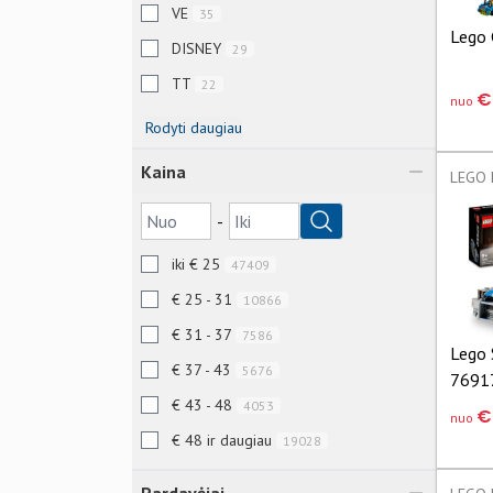
VE
35
Lego 
DISNEY
29
TT
22
€
nuo
Rodyti daugiau
Kaina
-
iki € 25
47409
€ 25 - 31
10866
€ 31 - 37
7586
Lego 
€ 37 - 43
5676
7691
€ 43 - 48
4053
€
nuo
€ 48 ir daugiau
19028