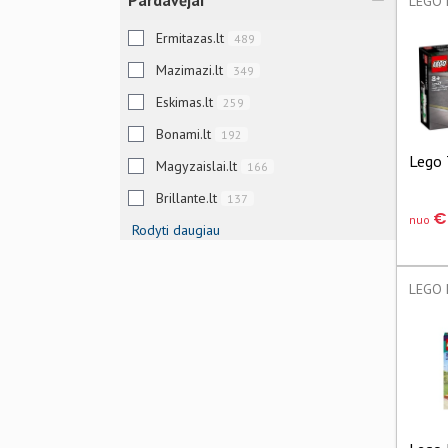
Pardavėjai
Ermitazas.lt
489
Mazimazi.lt
349
Eskimas.lt
259
Bonami.lt
192
Lego 
Magyzaislai.lt
166
Brillante.lt
137
€
nuo
Rodyti daugiau