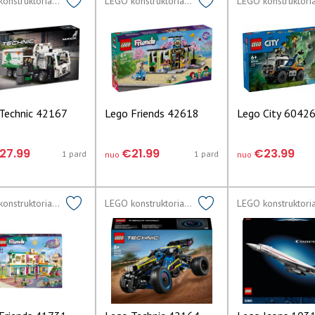
LEGO konstruktoriai lego
LEGO konstruktoriai lego
Technic 42167
Lego Friends 42618
Lego City 6042
27.99
€21.99
€23.99
1 pard
1 pard
nuo
nuo
LEGO konstruktoriai lego
LEGO konstruktoriai lego