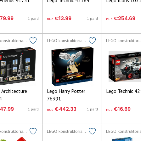
Friends 41731
Lego Technic 42164
Lego Icons 103
79.99
€13.99
€254.69
1 pard
1 pard
nuo
nuo
LEGO konstruktoriai lego
LEGO konstruktoriai lego
Architecture
Lego Harry Potter
Lego Technic 4
4
76391
47.99
€442.33
€16.69
1 pard
1 pard
nuo
nuo
LEGO konstruktoriai lego
LEGO konstruktoriai lego