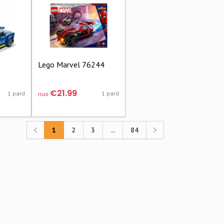
2
Lego Marvel 76244
€21.99
1 pard
1 pard
nuo
1
2
3
...
84
Previous
Previous