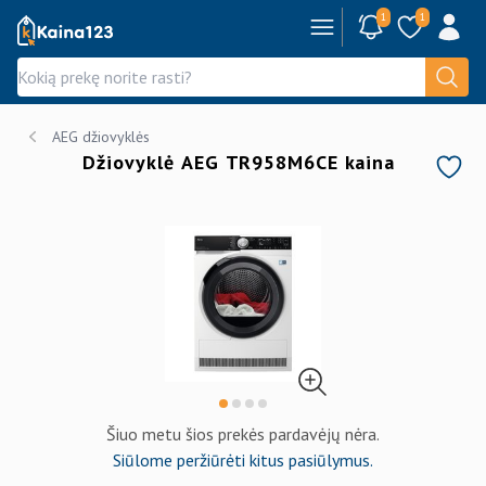
1
1
Kaina123.lt
AEG džiovyklės
Džiovyklė AEG TR958M6CE kaina
Šiuo metu šios prekės pardavėjų nėra.
Siūlome peržiūrėti kitus pasiūlymus.