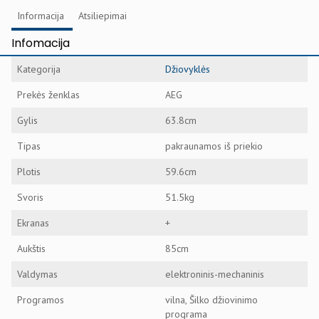
Informacija
Atsiliepimai
Infomacija
Kategorija
Džiovyklės
Prekės ženklas
AEG
Gylis
63.8cm
Tipas
pakraunamos iš priekio
Plotis
59.6cm
Svoris
51.5kg
Ekranas
+
Aukštis
85cm
Valdymas
elektroninis-mechaninis
Programos
vilna, Šilko džiovinimo
programa