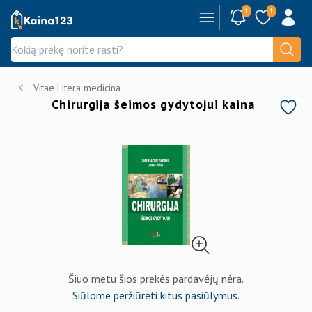
1
1
Kaina123.lt
Vitae Litera medicina
Chirurgija šeimos gydytojui kaina
Šiuo metu šios prekės pardavėjų nėra.
Siūlome peržiūrėti kitus pasiūlymus.