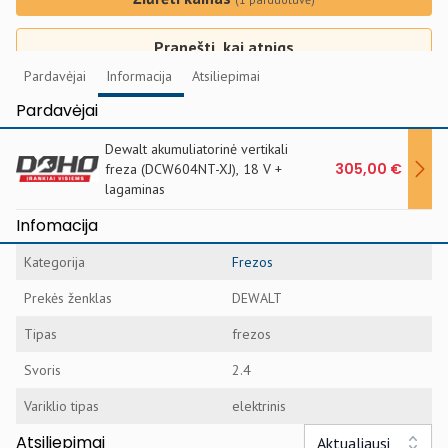
Pranešti, kai atpigs
Pardavėjai
Informacija
Atsiliepimai
Pardavėjai
Dewalt akumuliatorinė vertikali
305,00 €
freza (DCW604NT-XJ), 18 V +
lagaminas
Infomacija
Kategorija
Frezos
Prekės ženklas
DEWALT
Tipas
frezos
Svoris
2.4
Variklio tipas
elektrinis
Atsiliepimai
Aktualiausi