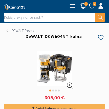
1
1
Kaina123.lt
DEWALT frezos
DeWALT DCW604NT kaina
305,00 €
Žiūrėti kainas
(1 parduotuvė)