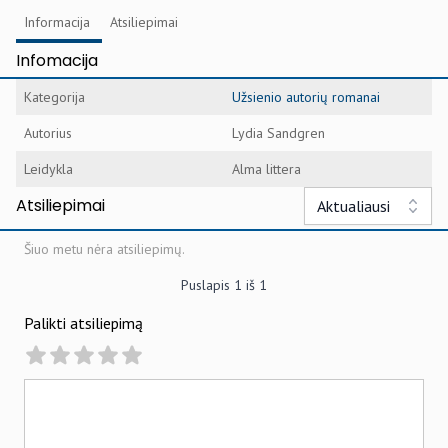
Informacija
Atsiliepimai
Infomacija
Kategorija
Užsienio autorių romanai
Autorius
Lydia Sandgren
Leidykla
Alma littera
Atsiliepimai
Aktualiausi
Šiuo metu nėra atsiliepimų.
Puslapis
1
iš
1
Palikti atsiliepimą