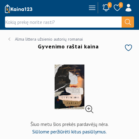
1
1
Kaina123.lt
Alma littera užsienio autorių romanai
Gyvenimo raštai kaina
Šiuo metu šios prekės pardavėjų nėra.
Siūlome peržiūrėti kitus pasiūlymus.