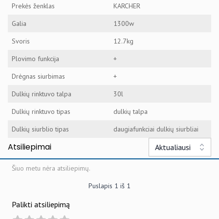
Prekės ženklas
KARCHER
Galia
1300w
Svoris
12.7kg
Plovimo funkcija
+
Drėgnas siurbimas
+
Dulkių rinktuvo talpa
30l
Dulkių rinktuvo tipas
dulkių talpa
Dulkių siurblio tipas
daugiafunkciai dulkių siurbliai
Atsiliepimai
Aktualiausi
Šiuo metu nėra atsiliepimų.
Puslapis
1
iš
1
Palikti atsiliepimą