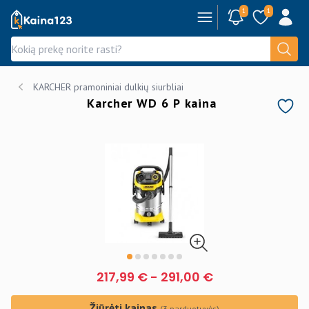
1
1
Kaina123.lt
KARCHER pramoniniai dulkių siurbliai
Karcher WD 6 P kaina
217,99 €
-
291,00 €
Žiūrėti kainas
(3 parduotuvės)