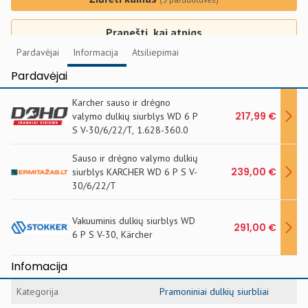
Pranešti, kai atpigs
Pardavėjai
Informacija
Atsiliepimai
Pardavėjai
Karcher sauso ir drėgno
217,99 €
valymo dulkių siurblys WD 6 P
S V-30/6/22/T, 1.628-360.0
Sauso ir drėgno valymo dulkių
239,00 €
siurblys KARCHER WD 6 P S V-
30/6/22/T
Vakuuminis dulkių siurblys WD
291,00 €
6 P S V-30, Kärcher
Infomacija
Kategorija
Pramoniniai dulkių siurbliai