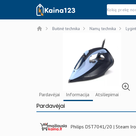
Kaina123.lt
Buitinė technika
Namų technika
Lygin
Home
Pardavėjai
Informacija
Atsiliepimai
Pardavėjai
Philips DST7041/20 | Steam Iron