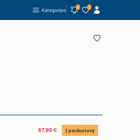
1
1
Kategorijos
67,89 €
Į parduotuvę