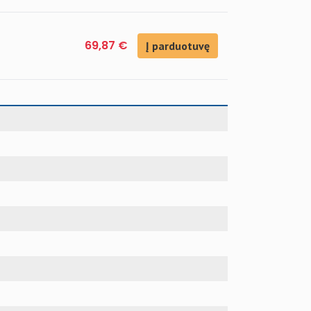
69,87 €
Į parduotuvę