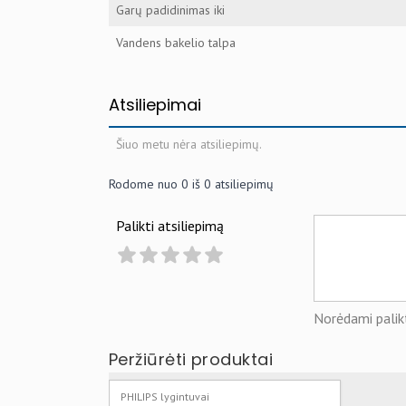
Garų padidinimas iki
Vandens bakelio talpa
Atsiliepimai
Šiuo metu nėra atsiliepimų.
Rodome nuo
0
iš
0
atsiliepimų
Palikti atsiliepimą
Norėdami palikt
Peržiūrėti produktai
PHILIPS lygintuvai