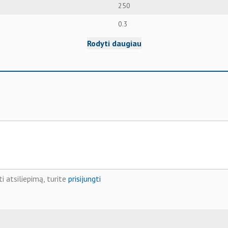
250
0.3
Rodyti daugiau
i atsiliepimą, turite
prisijungti