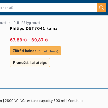
tuvai
PHILIPS lygintuvai
Philips DST7041 kaina
67,89 €
-
69,87 €
Žiūrėti kainas
(2 parduotuvės)
Pranešti, kai atpigs
 | 2800 W | Water tank capacity 300 ml | Continuo..