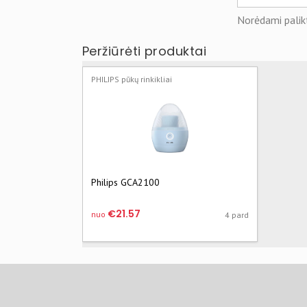
Norėdami palikt
Peržiūrėti produktai
PHILIPS pūkų rinkikliai
Philips GCA2100
€21.57
nuo
4 pard