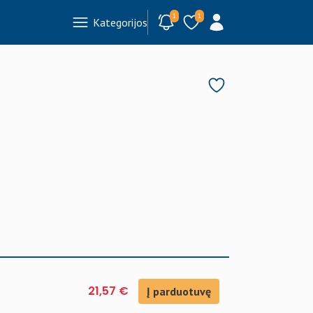
1
1
Kategorijos
21,57 €
Į parduotuvę