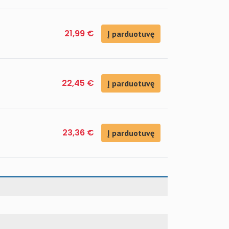
21,99 €
Į parduotuvę
22,45 €
Į parduotuvę
23,36 €
Į parduotuvę