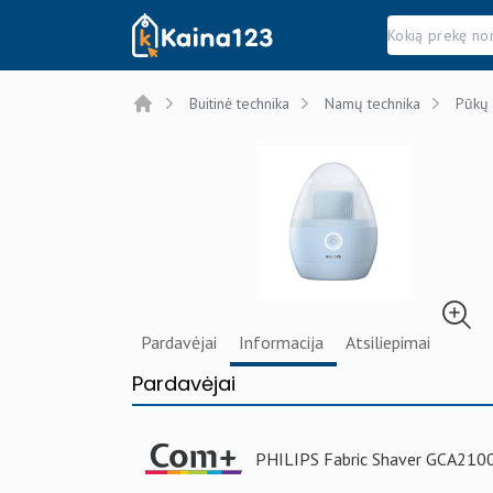
Kaina123.lt
Buitinė technika
Namų technika
Pūkų r
Home
Pardavėjai
Informacija
Atsiliepimai
Pardavėjai
PHILIPS Fabric Shaver GCA2100/