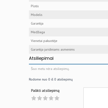
Plotis
Modelis
Garantija
Medžiaga
Vienetai pakuotėje
Garantija juridiniams asmenims
Atsiliepimai
Šiuo metu nėra atsiliepimų.
Rodome nuo
0
iš
0
atsiliepimų
Palikti atsiliepimą