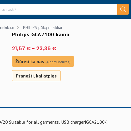
inkikliai
PHILIPS pūkų rinkikliai
Philips GCA2100 kaina
21,57 €
-
23,36 €
Žiūrėti kainas
(4 parduotuvės)
Pranešti, kai atpigs
20 Suitable for all garments, USB charger|GCA2100/..