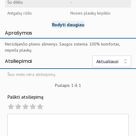
Su dėklu
-
Antgalių rūšis
Nosies plaukų kirpiklis
Rodyti daugiau
Aprašymas
Nerūdijančio plieno ašmenys. Saugos sistema. 100% komfortas,
nepeša plaukų
Atsiliepimai
Aktualiausi
Šiuo metu nėra atsiliepimų.
Puslapis
1
iš
1
Palikti atsiliepimą