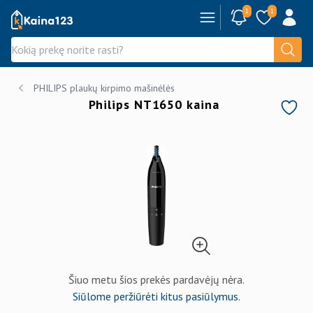
1
1
Kaina123.lt
PHILIPS plaukų kirpimo mašinėlės
Philips NT1650 kaina
Šiuo metu šios prekės pardavėjų nėra.
Siūlome peržiūrėti kitus pasiūlymus.