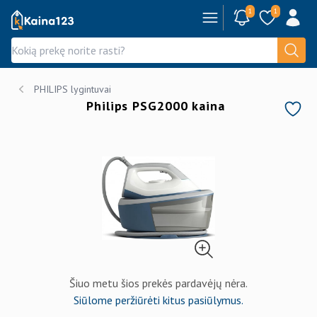
1
1
Kaina123.lt
PHILIPS lygintuvai
Philips PSG2000 kaina
Šiuo metu šios prekės pardavėjų nėra.
Siūlome peržiūrėti kitus pasiūlymus.