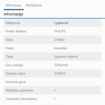
Informacija
Atsiliepimai
Infomacija
Kategorija
Lygintuvai
Prekės ženklas
PHILIPS
Galia
2400w
Padas
keramika
Tipas
lyginimo sistema
Garų smūgis
300g/min.
Vandens talpa
1400ml
Jonizuoti garai
-
Vertikalus garinimas
+
Savaiminis išsivalymas
+