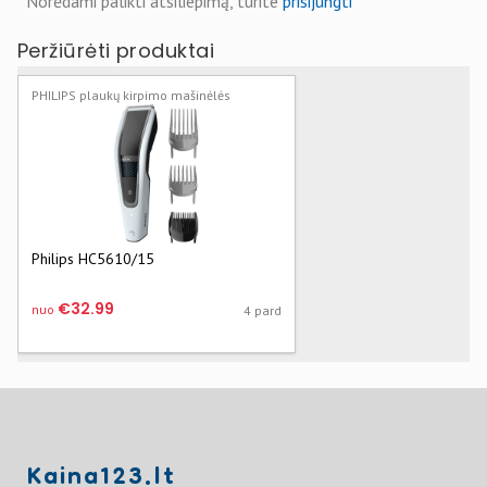
Norėdami palikti atsiliepimą, turite
prisijungti
Peržiūrėti produktai
PHILIPS plaukų kirpimo mašinėlės
Philips HC5610/15
€32.99
nuo
4 pard
Kaina123.lt