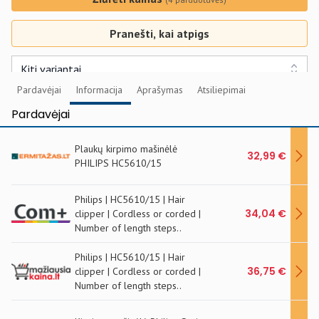
Pranešti, kai atpigs
Kiti variantai
Pardavėjai
Informacija
Aprašymas
Atsiliepimai
Pardavėjai
Plaukų kirpimo mašinėlė
32,99 €
PHILIPS HC5610/15
Philips | HC5610/15 | Hair
34,04 €
clipper | Cordless or corded |
Number of length steps..
Philips | HC5610/15 | Hair
36,75 €
clipper | Cordless or corded |
Number of length steps..