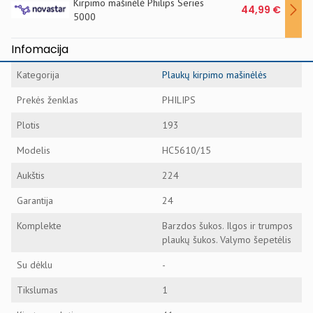
Kirpimo mašinėlė Philips Series
44,99 €
5000
Infomacija
Kategorija
Plaukų kirpimo mašinėlės
Prekės ženklas
PHILIPS
Plotis
193
Modelis
HC5610/15
Aukštis
224
Garantija
24
Komplekte
Barzdos šukos. Ilgos ir trumpos
plaukų šukos. Valymo šepetėlis
Su dėklu
-
Tikslumas
1