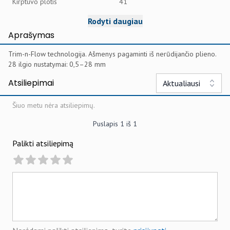
Kirptuvo plotis
41
Rodyti daugiau
Aprašymas
Trim-n-Flow technologija. Ašmenys pagaminti iš nerūdijančio plieno.
28 ilgio nustatymai: 0,5–28 mm
Atsiliepimai
Aktualiausi
Šiuo metu nėra atsiliepimų.
Puslapis
1
iš
1
Palikti atsiliepimą