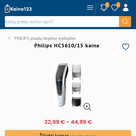
1
1
Kaina123.lt
PHILIPS plaukų kirpimo mašinėlės
Philips HC5610/15 kaina
32,99 €
-
44,99 €
Žiūrėti kainas
(4 parduotuvės)