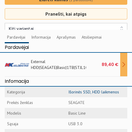
Pranešti, kai atpigs
Kiti variantai
Pardavėjai
Informacija
Aprašymas
Atsiliepimai
Pardavėjai
External
89,40 €
HDD|SEAGATE|Basic|1TB|STJL1000400
Infomacija
Kategorija
Išorinės SSD, HDD laikmenos
Prekės ženklas
SEAGATE
Modelis
Basic Line
Sąsaja
USB 3.0