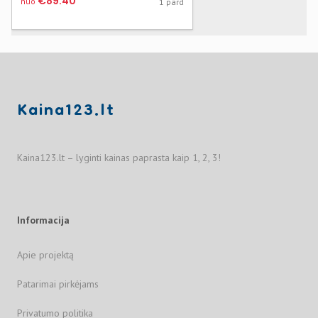
€89.40
nuo
1 pard
Kaina123.lt
Kaina123.lt – lyginti kainas paprasta kaip 1, 2, 3!
Informacija
Apie projektą
Patarimai pirkėjams
Privatumo politika