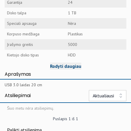
Garantija
24
Disko talpa
1 TB
Speciali apsauga
Nėra
Korpuso medžiaga
Plastikas
Įrašymo greitis
5000
Kietojo disko tipas
HDD
Rodyti daugiau
Aprašymas
USB 3.0 laidas 20 cm
Atsiliepimai
Aktualiausi
Šiuo metu nėra atsiliepimų.
Puslapis
1
iš
1
Palikti atsiliepimą