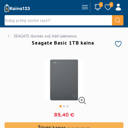
1
1
Kaina123.lt
SEAGATE išorinės ssd, hdd laikmenos
Seagate Basic 1TB kaina
89,40 €
Žiūrėti kainas
(1 parduotuvė)