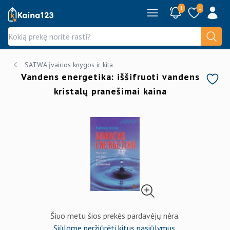
1
1
Kaina123.lt
SATWA įvairios knygos ir kita
Vandens energetika: iššifruoti vandens
kristalų pranešimai kaina
Šiuo metu šios prekės pardavėjų nėra.
Siūlome peržiūrėti kitus pasiūlymus.