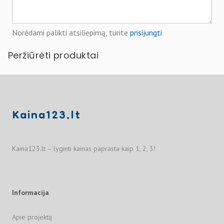
Norėdami palikti atsiliepimą, turite
prisijungti
Peržiūrėti produktai
Kaina123.lt
Kaina123.lt – lyginti kainas paprasta kaip 1, 2, 3!
Informacija
Apie projektą