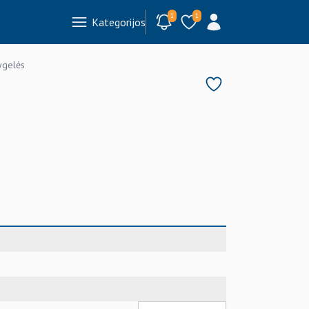
1
1
Kategorijos
ygelės