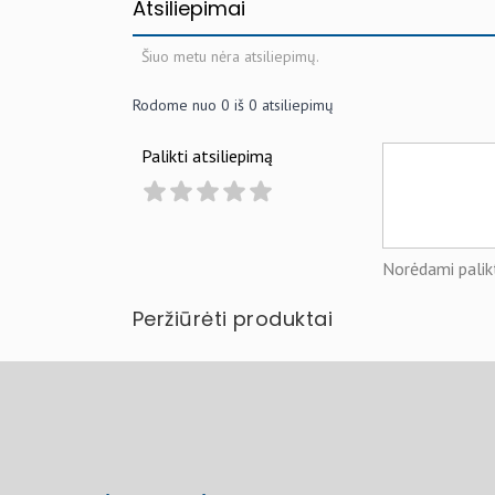
Atsiliepimai
Šiuo metu nėra atsiliepimų.
Rodome nuo
0
iš
0
atsiliepimų
Palikti atsiliepimą
Norėdami palikt
Peržiūrėti produktai