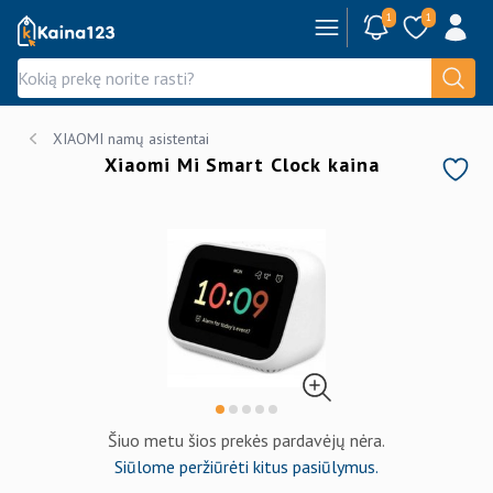
1
1
Kaina123.lt
XIAOMI namų asistentai
Xiaomi Mi Smart Clock kaina
Šiuo metu šios prekės pardavėjų nėra.
Siūlome peržiūrėti kitus pasiūlymus.