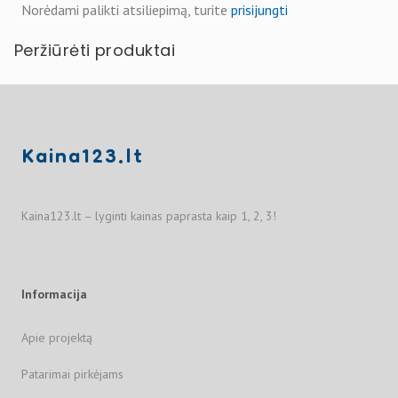
Norėdami palikti atsiliepimą, turite
prisijungti
Peržiūrėti produktai
Kaina123.lt
Kaina123.lt – lyginti kainas paprasta kaip 1, 2, 3!
Informacija
Apie projektą
Patarimai pirkėjams