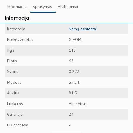
Informacija
Aprašymas
Atsiliepimai
Infomacija
Kategorija
Namų asistentai
Prekės ženklas
XIAOMI
Ilgis
113
Plotis
68
Svoris
0.272
Modelis
Smart
Aukštis
81.5
Funkcijos
Altimetras
Garantija
24
CD grotuvas
-