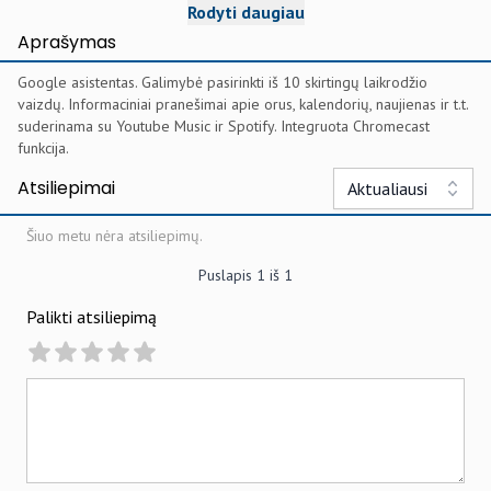
Rodyti daugiau
Aprašymas
Google asistentas. Galimybė pasirinkti iš 10 skirtingų laikrodžio
vaizdų. Informaciniai pranešimai apie orus, kalendorių, naujienas ir t.t.
suderinama su Youtube Music ir Spotify. Integruota Chromecast
funkcija.
Atsiliepimai
Aktualiausi
Šiuo metu nėra atsiliepimų.
Puslapis
1
iš
1
Palikti atsiliepimą