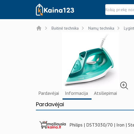
Kaina123.lt
Buitinė technika
Namų technika
Lygin
Home
Pardavėjai
Informacija
Atsiliepimai
Pardavėjai
Philips | DST3030/70 | Iron | St