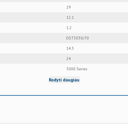
29
12.1
1.2
DST3030/70
14.3
24
3000 Series
Rodyti daugiau