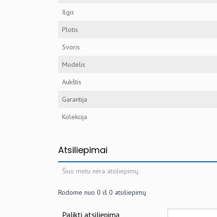
Ilgis
Plotis
Svoris
Modelis
Aukštis
Garantija
Kolekcija
Atsiliepimai
Šiuo metu nėra atsiliepimų.
Rodome nuo
0
iš
0
atsiliepimų
Palikti atsiliepimą