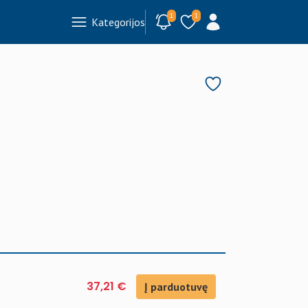
1
1
Kategorijos
37,21 €
Į parduotuvę