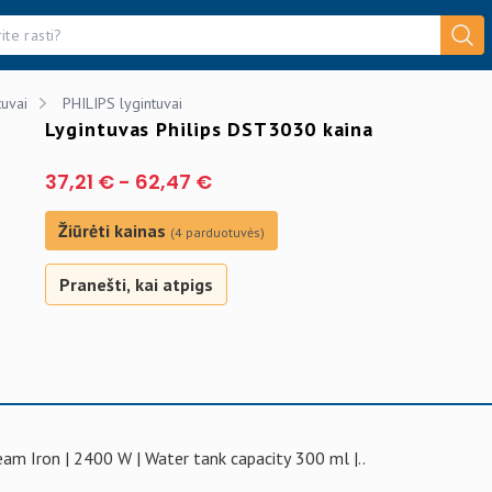
tuvai
PHILIPS lygintuvai
Lygintuvas Philips DST3030 kaina
37,21 €
-
62,47 €
Žiūrėti kainas
(4 parduotuvės)
Pranešti, kai atpigs
eam Iron | 2400 W | Water tank capacity 300 ml |..