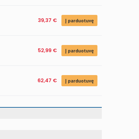
39,37 €
Į parduotuvę
52,99 €
Į parduotuvę
62,47 €
Į parduotuvę